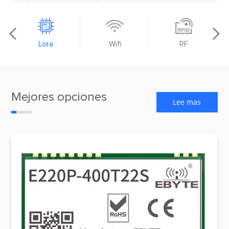


Lora
Wifi
RF
Mejores opciones
Lee mas