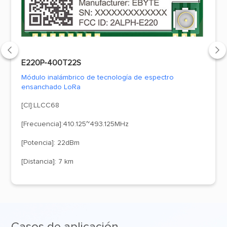


E220P-400T22S
Módulo inalámbrico de tecnología de espectro
ensanchado LoRa
[CI]:LLCC68
[Frecuencia]:410.125~493.125MHz
[Potencia]: 22dBm
[Distancia]: 7 km
Casos de aplicación