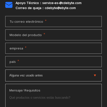
transición energética global y avanzar en los
Apoyo Técnico：service-es-@cdebyte.com

objetivos de neutralidad de carbono.
Correo de queja：cdebyte@ebyte.com
*
Tu correo electrónico
*
Modelo del producto
*
empresa
*
país
Mensaje/ Requisitos