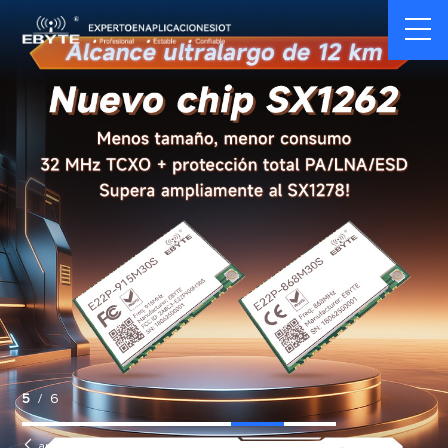
5
/
6


anterior
Siguiente