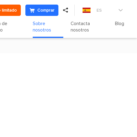

 limitado
Comprar
ES

n de
Sobre
Contacta
Blog
to
nosotros
nosotros