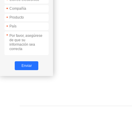
*
*
*
*
*
*
*