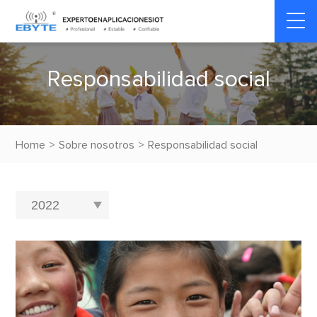
R
e
s
p
o
n
s
a
b
i
l
i
d
a
d
s
o
c
i
a
l
Home
>
Sobre nosotros
>
Responsabilidad social