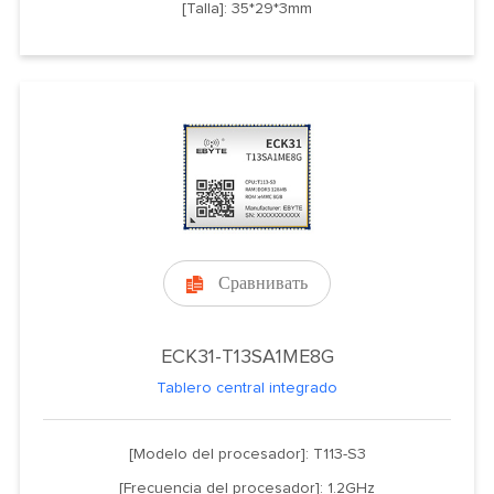
[Talla]: 35*29*3mm
Сравнивать

ECK31-T13SA1ME8G
Tablero central integrado
[Modelo del procesador]: T113-S3
[Frecuencia del procesador]: 1.2GHz