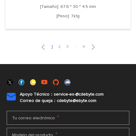
[Tamaño]: 67.6 * 30 * 4.5 mm
[Peso]: 7±1g


1
2
3
...
4
Apoyo Técnico：service-es-@cdebyte.com

Correo de queja：cdebyte@ebyte.com
*
Tu correo electrónico
*
Modelo del producto