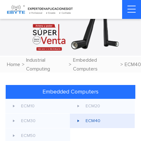
Industrial
Embedded
Home
>
>
>
ECM40
Computing
Computers
Embedded Computers
ECM10
ECM20
ECM30
ECM40
ECM50