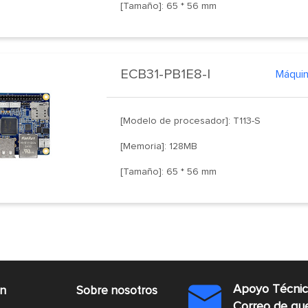
[Tamaño]: 65 * 56 mm
ECB31-PB1E8-I
[Modelo de procesador]: T113-S
[Memoria]: 128MB
[Tamaño]: 65 * 56 mm
Apoyo Técni
ón
Sobre nosotros

Correo de q