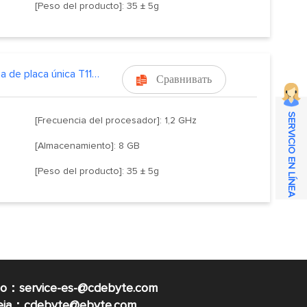
[Peso del producto]: 35 ± 5g
Máquina de placa única T113-S
Сравнивать

SERVICIO EN LÍNEA
[Frecuencia del procesador]: 1,2 GHz
[Almacenamiento]: 8 GB
[Peso del producto]: 35 ± 5g
co：service-es-@cdebyte.com
ueja：cdebyte@ebyte.com