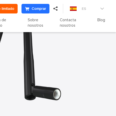

 limitado
Comprar
ES

n de
Sobre
Contacta
Blog
to
nosotros
nosotros