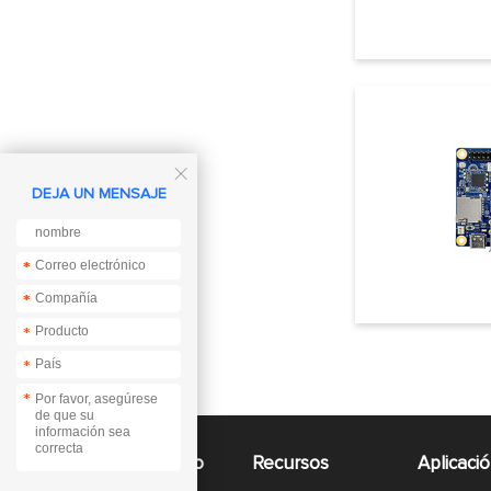

DEJA UN MENSAJE
*
*
*
*
*
*
*
Acceso rapido
Recursos
Aplicaci