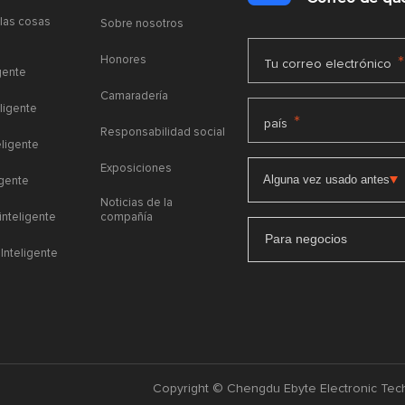
 las cosas
Sobre nosotros
Honores
*
Tu correo electrónico
gente
Camaradería
ligente
*
país
Responsabilidad social
eligente
Exposiciones
igente
Noticias de la
 inteligente
compañía
Para negocios
Inteligente
Copyright © Chengdu Ebyte Electronic Tech