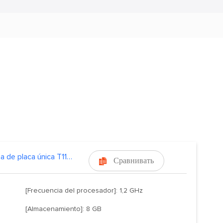
Máquina de placa única T113-S
Сравнивать

[Frecuencia del procesador]: 1,2 GHz
[Almacenamiento]: 8 GB