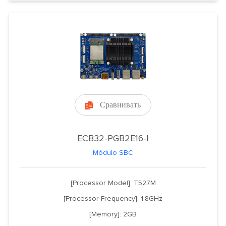
Сравнивать

ECB32-PGB2E16-I
Módulo SBC
[Processor Model]: T527M
[Processor Frequency]: 1.8GHz
[Memory]: 2GB