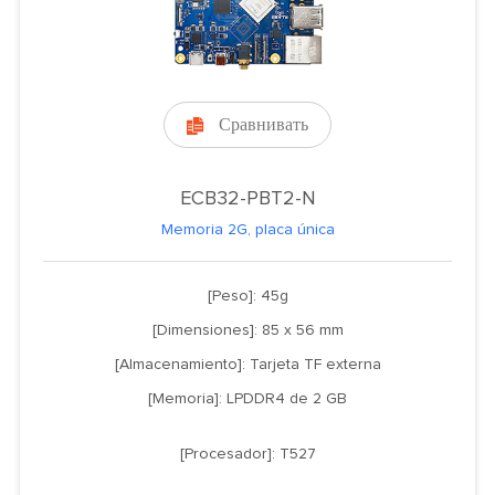
Сравнивать

ECB32-PBT2-N
Memoria 2G, placa única
[Peso]: 45g
[Dimensiones]: 85 x 56 mm
[Almacenamiento]: Tarjeta TF externa
[Memoria]: LPDDR4 de 2 GB
[Procesador]: T527