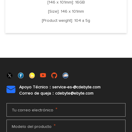
[146 x 101mm]: 16GB
[Size]: 146 x 101mm
[Product weight]: 104 ± 5g
Apoyo Técnico：service-es-@cdebyte.com

Correo de queja：cdebyte@ebyte.com
*
Tu correo electrónico
*
Modelo del producto