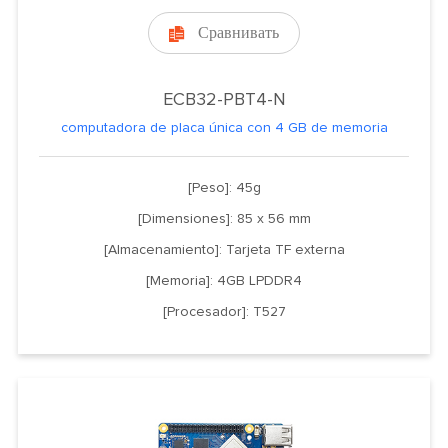
Сравнивать

ECB32-PBT4-N
computadora de placa única con 4 GB de memoria
[Peso]: 45g
[Dimensiones]: 85 x 56 mm
[Almacenamiento]: Tarjeta TF externa
[Memoria]: 4GB LPDDR4
[Procesador]: T527