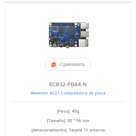
Сравнивать

ECB32-PBA4-N
Allwinner A527 Computadora de placa
[Peso]: 45g
[Tamaño]: 85 * 56 mm
[Almacenamiento]: Tarjeta TF externa