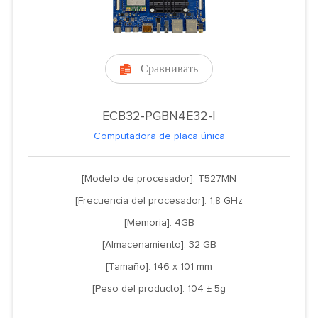
Сравнивать

ECB32-PGBN4E32-I
Computadora de placa única
[Modelo de procesador]: T527MN
[Frecuencia del procesador]: 1,8 GHz
[Memoria]: 4GB
[Almacenamiento]: 32 GB
[Tamaño]: 146 x 101 mm
[Peso del producto]: 104 ± 5g