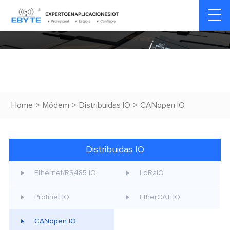
Home
>
Módem
>
Distribuidas IO
>
CANopen IO
Distribuidas IO
Ethernet/RS485 IO
LoRaIO
Profinet IO
EtherCAT IO
CANopen IO