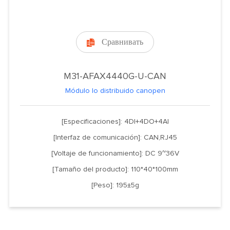
Сравнивать

M31-AFAX4440G-U-CAN
Módulo Io distribuido canopen
[Especificaciones]: 4DI+4DO+4AI
[Interfaz de comunicación]: CAN,RJ45
[Voltaje de funcionamiento]: DC 9~36V
[Tamaño del producto]: 110*40*100mm
[Peso]: 195±5g