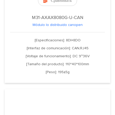
Сравнивать

M31-AXAX8080G-U-CAN
Módulo Io distribuido canopen
[Especificaciones]: 8DI+8DO
[Interfaz de comunicación]: CAN,RJ45
[Voltaje de funcionamiento]: DC 9~36V
[Tamaño del producto]: 110*40*100mm
[Peso]: 195±5g