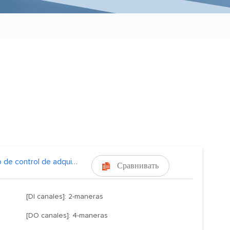
Módulo de control de adquisición de I/O Ethernet
Сравнивать

[DI canales]: 2-maneras
[DO canales]: 4-maneras