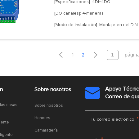
[Especificaciones]: 4DI+4DO
[DO canales]: 4-maneras
[Modo de instalación]: Montaje en riel DIN


1
2
Apoyo Técni
ón
Sobre nosotros

Correo de q
 las cosas
Sobre nosotros
Honores
*
Tu correo electrónico
gente
Camaradería
ligente