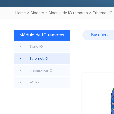
Home
>
Módem
>
Módulo de IO remotas
>
Ethernet IO
Módulo de IO remotas
Serie IO
Ethernet IO
inalámbrica IO
4G lO