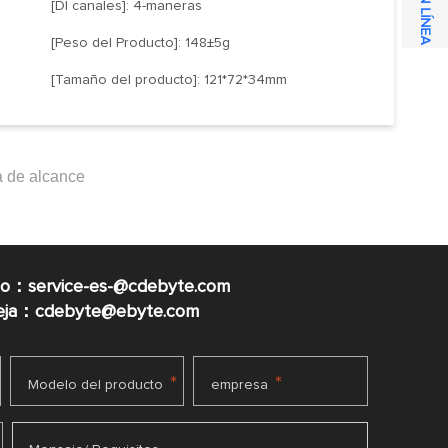
[DI canales]: 4-maneras
[Peso del Producto]: 148±5g
[Tamaño del producto]: 121*72*34mm
co：service-es-@cdebyte.com
ueja：cdebyte@ebyte.com
*
*
Modelo del producto
empresa