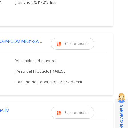
IN
[Tamaño]: 121*72*34mm
Ebyte OEM/ODM ME31-XAAX044
Сравнивать

[AI canales]: 4-maneras
[Peso del Producto]: 148±5g
[Tamaño del producto]: 121*72*34mm
SERVICIO EN LÍNEA
et IO
Сравнивать
