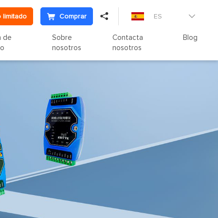

 limitado
Comprar
ES

n de
Sobre
Contacta
Blog
to
nosotros
nosotros