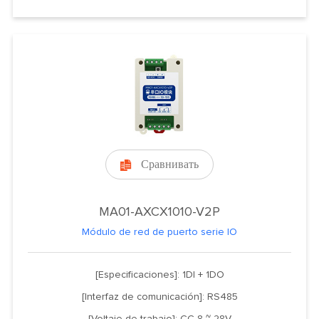
Сравнивать

MA01-AXCX1010-V2P
Módulo de red de puerto serie IO
[Especificaciones]: 1DI + 1DO
[Interfaz de comunicación]: RS485
[Voltaje de trabajo]: CC 8 ~ 28V