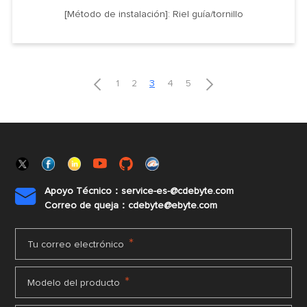
[Método de instalación]: Riel guía/tornillo


1
2
3
4
5
Apoyo Técnico：service-es-@cdebyte.com

Correo de queja：cdebyte@ebyte.com
*
Tu correo electrónico
*
Modelo del producto