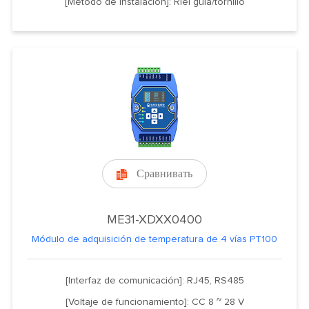
[Método de instalación]: Riel guía/tornillo
Сравнивать

ME31-XDXX0400
Módulo de adquisición de temperatura de 4 vías PT100
[Interfaz de comunicación]: RJ45, RS485
[Voltaje de funcionamiento]: CC 8 ~ 28 V