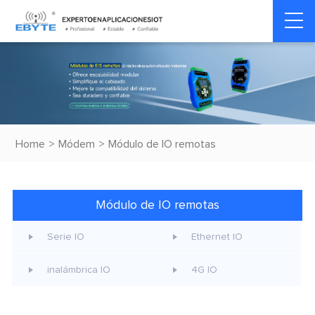
Home
>
Módem
>
Módulo de IO remotas
Módulo de IO remotas
Serie IO
Ethernet IO
inalámbrica IO
4G lO