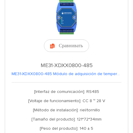
Сравнивать

ME31-XDXX0800-485
ME31-XDXX0800-485 Módulo de adquisición de temperatura de resistencia térmica PT100 de 8 canales
[Interfaz de comunicación]: RS485
[Voltaje de funcionamiento]: CC 8 ~ 28 V
[Método de instalación]: riel/tornillo
[Tamaño del producto]: 121*72*34mm
[Peso del producto]: 140 ± 5