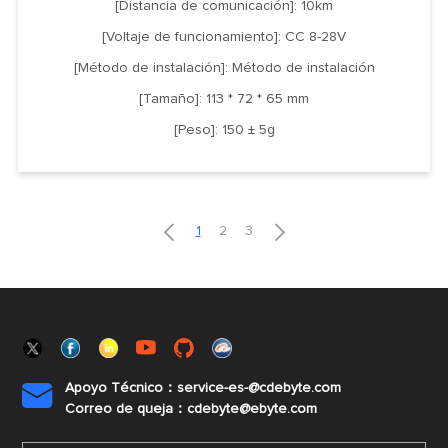
[Distancia de comunicación]: 10km
[Voltaje de funcionamiento]: CC 8-28V
[Método de instalación]: Método de instalación
[Tamaño]: 113 * 72 * 65 mm
[Peso]: 150 ± 5g


1
2
3
Apoyo Técnico：service-es-@cdebyte.com

Correo de queja：cdebyte@ebyte.com