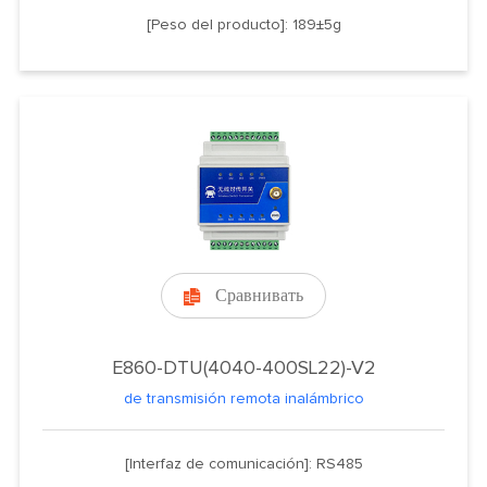
[Peso del producto]: 189±5g
Сравнивать

E860-DTU(4040-400SL22)-V2
de transmisión remota inalámbrico
[Interfaz de comunicación]: RS485