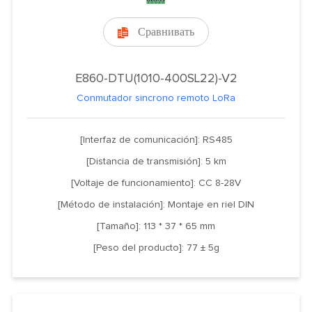
Сравнивать

E860-DTU(1010-400SL22)-V2
Conmutador sincrono remoto LoRa
[Interfaz de comunicación]: RS485
[Distancia de transmisión]: 5 km
[Voltaje de funcionamiento]: CC 8-28V
[Método de instalación]: Montaje en riel DIN
[Tamaño]: 113 * 37 * 65 mm
[Peso del producto]: 77 ± 5g