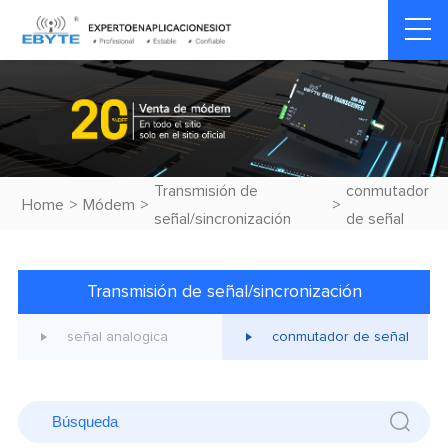
Transmisión de
conmutador
Home
>
Módem
>
>
señal/sincronización
de señal
Transmisión de señal/sincronización
señal analogica
conmutador de señal