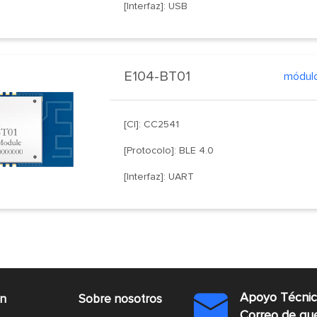
[Interfaz]: USB
E104-BT01
módulo
[CI]: CC2541
[Protocolo]: BLE 4.0
[Interfaz]: UART
Apoyo Técni
ón
Sobre nosotros

Correo de q