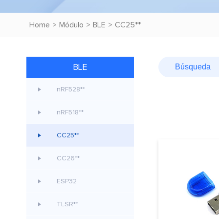
Home
>
Módulo
>
BLE
>
CC25**
BLE
nRF528**
nRF518**
CC25**
CC26**
ESP32
TLSR**