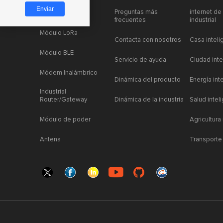
Preguntas más
internet de
Módulo LoRa
frecuentes
industrial
Módulo LoRa
Contacta con nosotros
Casa inteli
Módulo BLE
Servicio de ayuda
Ciudad inte
Módem Inalámbrico
Dinámica del producto
Energía int
Industrial
Router/Gateway
Dinámica de la industria
Salud intel
Módulo de poder
Agricultura
Antena
Transporte 