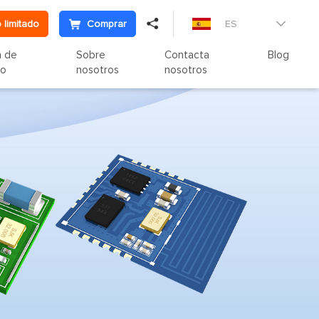

 limitado
Comprar
ES

n de
Sobre
Contacta
Blog
to
nosotros
nosotros