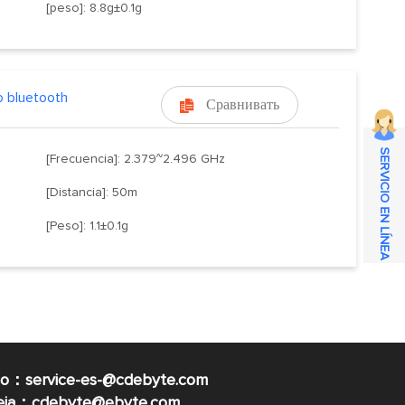
[peso]: 8.8g±0.1g
 bluetooth
Сравнивать

SERVICIO EN LÍNEA
[Frecuencia]: 2.379~2.496 GHz
[Distancia]: 50m
[Peso]: 1.1±0.1g
co：service-es-@cdebyte.com
ueja：cdebyte@ebyte.com