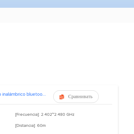
módulo inalámbrico bluetooth, bluetooth,CC2540
Сравнивать

[Frecuencia]: 2.402~2.480 GHz
[Distancia]: 60m