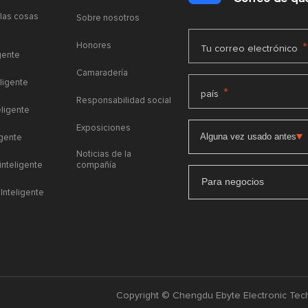
 las cosas
Sobre nosotros
Honores
*
Tu correo electrónico
gente
Camaradería
ligente
*
país
Responsabilidad social
eligente
Exposiciones
igente
Noticias de la
 inteligente
compañía
Para negocios
Inteligente
Copyright © Chengdu Ebyte Electronic Tech