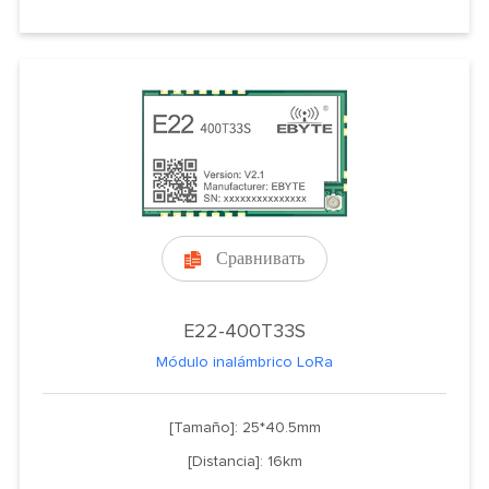
Сравнивать

E22-400T33S
Módulo inalámbrico LoRa
[Tamaño]: 25*40.5mm
[Distancia]: 16km