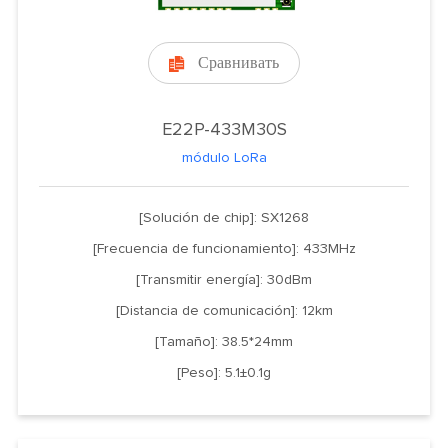
Сравнивать

E22P-433M30S
módulo LoRa
[Solución de chip]: SX1268
[Frecuencia de funcionamiento]: 433MHz
[Transmitir energía]: 30dBm
[Distancia de comunicación]: 12km
[Tamaño]: 38.5*24mm
[Peso]: 5.1±0.1g