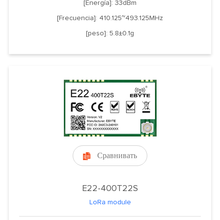
[Energía]: 33dBm
[Frecuencia]: 410.125~493.125MHz
[peso]: 5.8±0.1g
Сравнивать

E22-400T22S
LoRa module