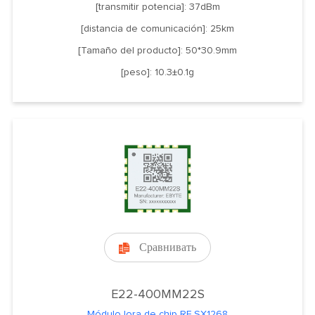
[transmitir potencia]: 37dBm
[distancia de comunicación]: 25km
[Tamaño del producto]: 50*30.9mm
[peso]: 10.3±0.1g
Сравнивать

E22-400MM22S
Módulo lora de chip RF SX1268