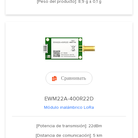
[Peso del producto]: 8,9 g ± 0,1 g
Сравнивать

EWM22A-400R22D
Módulo inalámbrico LoRa
[Potencia de transmisión]: 22dBm
[Distancia de comunicación]: 5 km