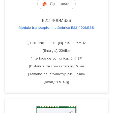
Сравнивать

E22-400M33S
Módulo transceptor inalámbrico E22-400M33S
[Frecuencia de carga]: 410~493MHz
[Energía]: 33dBm
[Interface de comunicación]: SPI
[Distancia de comunicación]: 16km
[Tamaño del producto]: 24*38.5mm
[peso]: 4.9±0.1g