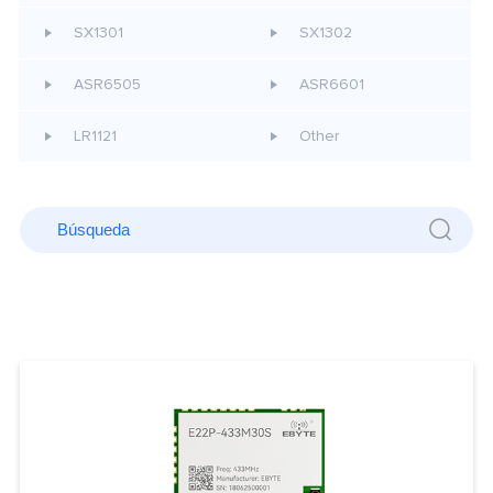
SX1301
SX1302
ASR6505
ASR6601
LR1121
Other