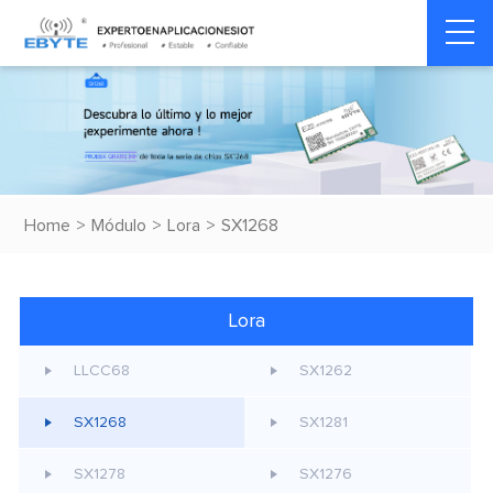
Home
>
Módulo
>
Lora
>
SX1268
Lora
LLCC68
SX1262
SX1268
SX1281
SX1278
SX1276