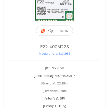
Сравнивать

E22-400M22S
Módulo lora SX1268
[IC]: SX1268
[Frecuencia]: 410~493MHz
[Energía]: 22dBm
[Distancia]: 7km
[Interfaz]: SPI
[Peso]: 1.5±0.1g