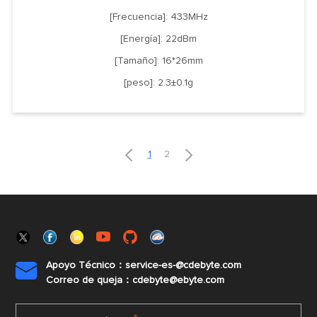
[Frecuencia]: 433MHz
[Energía]: 22dBm
[Tamaño]: 16*26mm
[peso]: 2.3±0.1g


1
2
Apoyo Técnico：service-es-@cdebyte.com

Correo de queja：cdebyte@ebyte.com