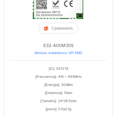
Сравнивать

E32-400M30S
Módulo inalámbrico SPI SMD
[IC]: SX1278
[Frecuencia]: 410～493MHz
[Energía]: 30dBm
[Distancia]: 10km
[Tamaño]: 24*38.5mm
[peso]: 5.5±0.1g