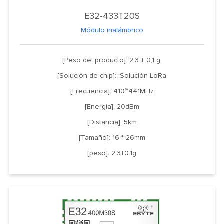
E32-433T20S
Módulo inalámbrico
[Peso del producto]: 2,3 ± 0,1 g.
[Solución de chip]: :Solución LoRa
[Frecuencia]: 410~441MHz
[Energía]: 20dBm
[Distancia]: 5km
[Tamaño]: 16 * 26mm
[peso]: 2.3±0.1g