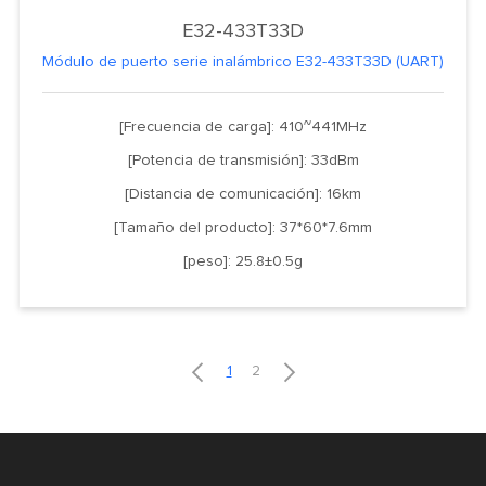
E32-433T33D
Módulo de puerto serie inalámbrico E32-433T33D (UART)
[Frecuencia de carga]: 410~441MHz
[Potencia de transmisión]: 33dBm
[Distancia de comunicación]: 16km
[Tamaño del producto]: 37*60*7.6mm
[peso]: 25.8±0.5g


1
2