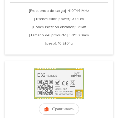
[Frecuencia de carga]: 410~441MHz
[Transmission power]: 37dBm
[Communication distance]: 25km
[Tamaño del producto]: 50*30.9mm
[peso]: 10.8±0.1g
Сравнивать
