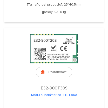
[Tamaño del producto]: 25*40.5mm
[peso]: 5.3±0.1g
Сравнивать

E32-900T30S
Módulo inalámbrico TTL LoRa