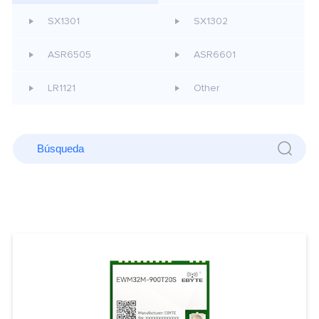
SX1301
SX1302
ASR6505
ASR6601
LR1121
Other