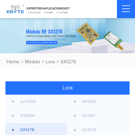
Home
>
Módulo
>
Lora
>
SX1278
Lora
LLCC68
SX1262
SX1268
SX1281
SX1278
SX1276