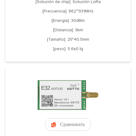
[Solución de chip]: Solución LoRa
[Frecuencia]: 862~931MHz
[Energía]: 30dBm
[Distancia]: 8km
[Tamaño]: 25*40.5mm
[peso]: 5.6±0.1g
Сравнивать
