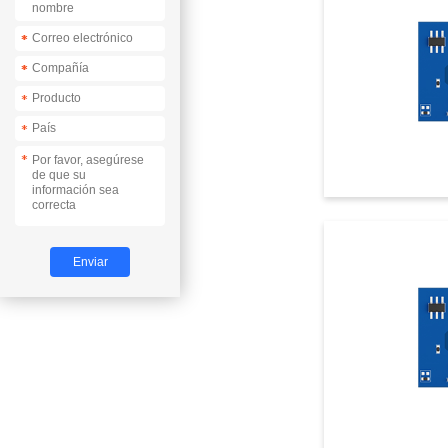
*
*
*
*
*
*
*