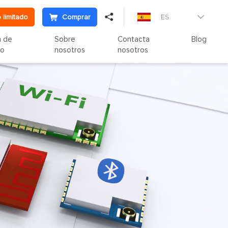

 limitado
Comprar
ES

n de
Sobre
Contacta
Blog
to
nosotros
nosotros