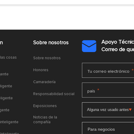
Apoyo Técni
ón
Sobre nosotros

Correo de q
 las cosas
Sobre nosotros
Honores
*
Tu correo electrónico
gente
Camaradería
ligente
*
país
Responsabilidad social
eligente
Exposiciones
igente
Noticias de la
 inteligente
compañía
Para negocios