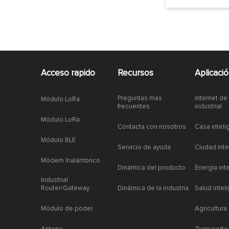
Acceso rapido
Recursos
Aplicaci
Preguntas más
internet de
Módulo LoRa
frecuentes
industrial
Módulo LoRa
Contacta con nosotros
Casa inteli
Módulo BLE
Servicio de ayuda
Ciudad inte
Módem Inalámbrico
Dinámica del producto
Energía int
Industrial
Router/Gateway
Dinámica de la industria
Salud intel
Módulo de poder
Agricultura