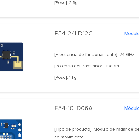
[Peso]: 2,5g
E54-24LD12C
[Frecuencia de funcionamiento]: 24 GHz
[Potencia del transmisor]: 10dBm
[Peso]: 1,1 g
E54-10LD06AL
[Tipo de producto]: Módulo de radar de d
de movimiento