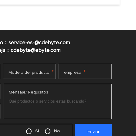
co：service-es-@cdebyte.com
ueja：cdebyte@ebyte.com
*
*
Modelo del producto
empresa
Mensaje/ Requisitos
Sí
No