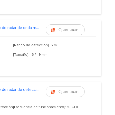
Módulo de radar de onda milimétrica
Сравнивать

[Rango de detección]: 6 m
[Tamaño]: 16 * 19 mm
Módulo de radar de detección de movimiento de 10.525GHZ
Сравнивать

etección
[Frecuencia de funcionamiento]: 10 GHz