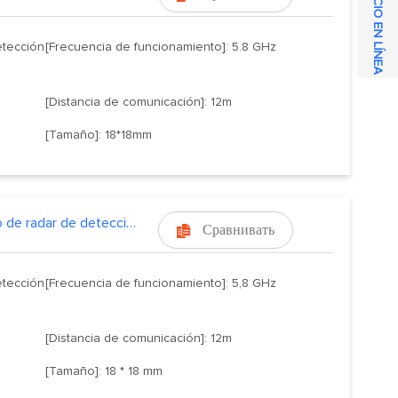
SERVICIO EN LÍNEA
etección
[Frecuencia de funcionamiento]: 5.8 GHz
[Distancia de comunicación]: 12m
[Tamaño]: 18*18mm
Módulo de radar de detección de movimiento de 5.8GHZ
Сравнивать

etección
[Frecuencia de funcionamiento]: 5,8 GHz
[Distancia de comunicación]: 12m
[Tamaño]: 18 * 18 mm