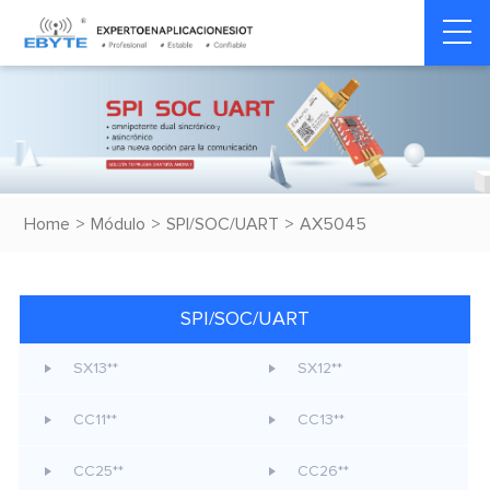
Home
>
Módulo
>
SPI/SOC/UART
>
AX5045
SPI/SOC/UART
SX13**
SX12**
CC11**
CC13**
CC25**
CC26**