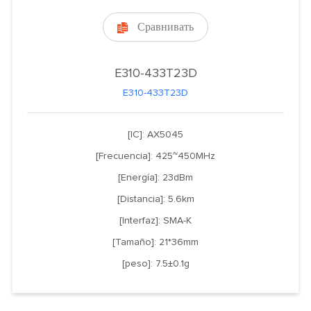
Сравнивать

E310-433T23D
E310-433T23D
[IC]: AX5045
[Frecuencia]: 425~450MHz
[Energía]: 23dBm
[Distancia]: 5.6km
[Interfaz]: SMA-K
[Tamaño]: 21*36mm
[peso]: 7.5±0.1g