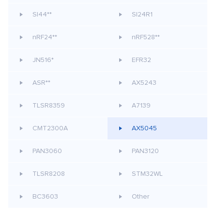
SI44**
SI24R1
nRF24**
nRF528**
JN516*
EFR32
ASR**
AX5243
TLSR8359
A7139
CMT2300A
AX5045
PAN3060
PAN3120
TLSR8208
STM32WL
BC3603
Other