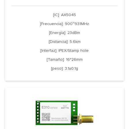
[IC]: AX5045
[Frecuencia]: 900~931MHz
[Energía]: 23dBm
[Distancia]: 5.6km
[Interfaz]: IPEX/Stamp hole
[Tamaño]: 16*26mm
[peso]: 3.1±0.1g