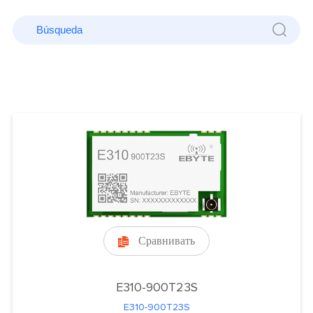
Сравнивать

E310-900T23S
E310-900T23S