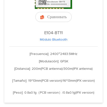
Сравнивать

E104-BT11
Módulo Bluetooth
[Frecuencia]: 2400~2483.5MHz
[Modulación]: GFSK
[Distancia]: 200m(PCB antenna)/300m(IPX antenna)
[Tamaño]: 19*13mm(PCB version)/16*13mm(IPX version)
[Peso]: 0.8±0.1g（PCB version）/0.8±0.1g(IPX version)