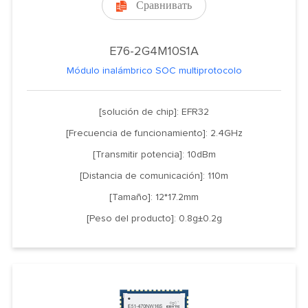
Сравнивать

E76-2G4M10S1A
Módulo inalámbrico SOC multiprotocolo
[solución de chip]: EFR32
[Frecuencia de funcionamiento]: 2.4GHz
[Transmitir potencia]: 10dBm
[Distancia de comunicación]: 110m
[Tamaño]: 12*17.2mm
[Peso del producto]: 0.8g±0.2g