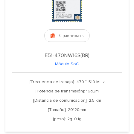
Сравнивать

E51-470NW16S(BR)
Módulo SoC
[Frecuencia de trabajo]: 470 ~ 510 MHz
[Potencia de transmisión]: 16dBm
[Distancia de comunicación]: 2,5 km
[Tamaño]: 20*20mm
[peso]: 2g±0.1g