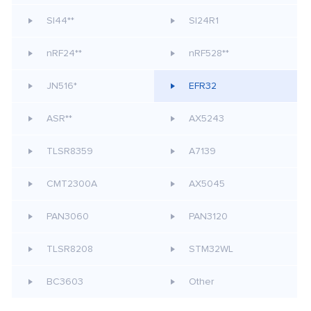
SI44**
SI24R1
nRF24**
nRF528**
JN516*
EFR32
ASR**
AX5243
TLSR8359
A7139
CMT2300A
AX5045
PAN3060
PAN3120
TLSR8208
STM32WL
BC3603
Other