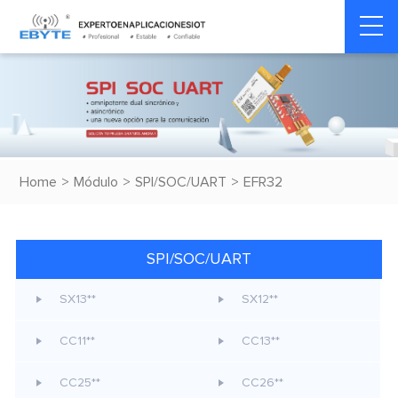
Home
>
Módulo
>
SPI/SOC/UART
>
EFR32
SPI/SOC/UART
SX13**
SX12**
CC11**
CC13**
CC25**
CC26**