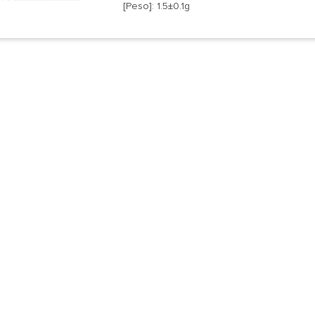
[Peso]: 1.5±0.1g