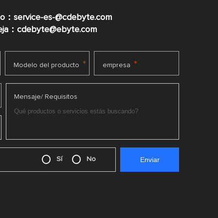
co：service-es-@cdebyte.com
ueja：cdebyte@ebyte.com
*
*
Modelo del producto
empresa
Mensaje/ Requisitos
Sí
No