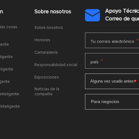
Apoyo Técni
ón
Sobre nosotros

Correo de q
 las cosas
Sobre nosotros
Honores
*
Tu correo electrónico
gente
Camaradería
ligente
*
país
Responsabilidad social
eligente
Exposiciones
igente
Noticias de la
 inteligente
compañía
Para negocios
Inteligente