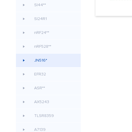
SI44**
SI24R1
nRF24**
nRF528**
JN516*
EFR32
ASR**
AX5243
TLSR8359
A7139