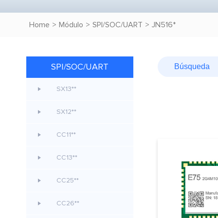
Home
>
Módulo
>
SPI/SOC/UART
>
JN516*
SPI/SOC/UART
SX13**
SX12**
CC11**
CC13**
CC25**
CC26**