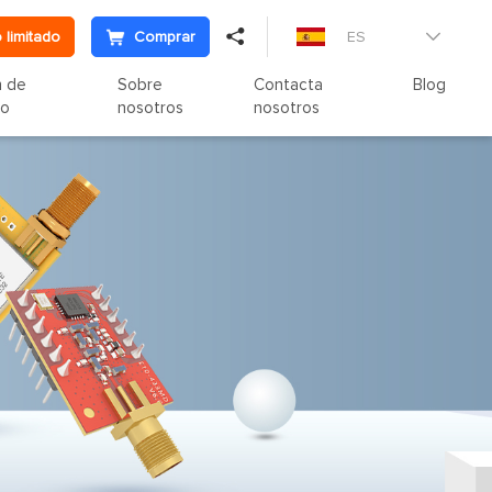

 limitado
Comprar
ES

n de
Sobre
Contacta
Blog
to
nosotros
nosotros