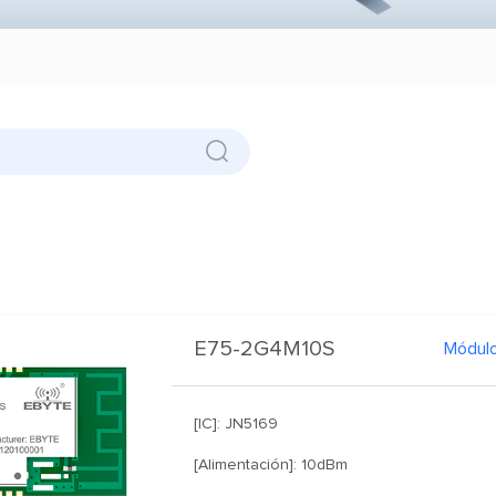
E75-2G4M10S
Módul
[IC]: JN5169
[Alimentación]: 10dBm