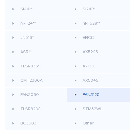
SI44**
SI24R1
nRF24**
nRF528**
JN516*
EFR32
ASR**
AX5243
TLSR8359
A7139
CMT2300A
AX5045
PAN3060
PAN3120
TLSR8208
STM32WL
BC3603
Other