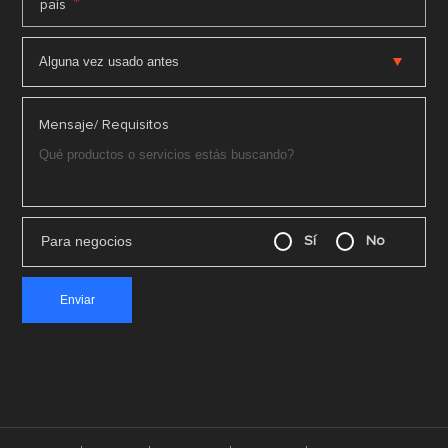
*
país
Mensaje/ Requisitos
Para negocios
Sí
No