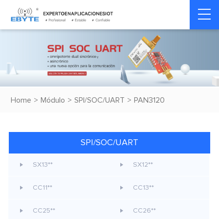
Home
>
Módulo
>
SPI/SOC/UART
>
PAN3120
SPI/SOC/UART
SX13**
SX12**
CC11**
CC13**
CC25**
CC26**