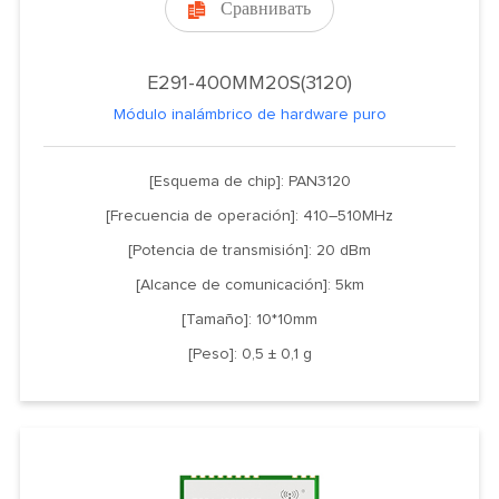
Сравнивать

E291-400MM20S(3120)
Módulo inalámbrico de hardware puro
[Esquema de chip]: PAN3120
[Frecuencia de operación]: 410–510MHz
[Potencia de transmisión]: 20 dBm
[Alcance de comunicación]: 5km
[Tamaño]: 10*10mm
[Peso]: 0,5 ± 0,1 g