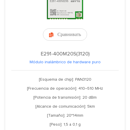
Сравнивать

E291-400M20S(3120)
Módulo inalámbrico de hardware puro
[Esquema de chip]: PAN3120
[Frecuencia de operación]: 410–510 MHz
[Potencia de transmisión]: 20 dBm
[Alcance de comunicación]: 5km
[Tamaño]: 20*14mm
[Peso]: 1,5 ± 0,1 g