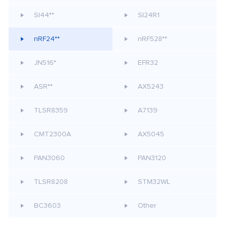
SI44**
SI24R1
nRF24**
nRF528**
JN516*
EFR32
ASR**
AX5243
TLSR8359
A7139
CMT2300A
AX5045
PAN3060
PAN3120
TLSR8208
STM32WL
BC3603
Other