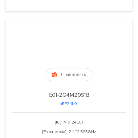
Сравнивать

E01-2G4M20S1B
nRF24L01
[IC]: NRF24L01
[Frecuencia]: 2.4~2.525GHz