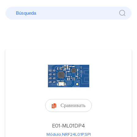
Сравнивать

E01-ML01DP4
Módulo,NRF24L01P,SPI