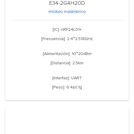
E34-2G4H20D
módulo inalámbrico
[IC]: nRF24L01+
[Frecuencia]: 2.4~2.518GHz
[Alimentación]: 10~20dBm
[Distancia]: 2.5km
[Interfaz]: UART
[Peso]: 6.4±0.1g