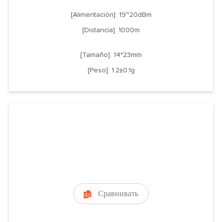
[Alimentación]: 19~20dBm
[Distancia]: 1000m
[Tamaño]: 14*23mm
[Peso]: 1.2±0.1g
Сравнивать
