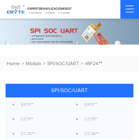
Home
>
Módulo
>
SPI/SOC/UART
>
nRF24**
SPI/SOC/UART
SX13**
SX12**
CC11**
CC13**
CC25**
CC26**