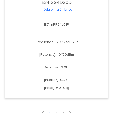
E34-2G4D20D
módulo inalámbrico
[IC]: nRF24L01P
[Frecuencia]: 2.4~2.518GHz
[Potencia]: 10~20dBm
[Distancia]: 2.0km
[Interfaz]: UART
[Peso]: 6.3±0.1g