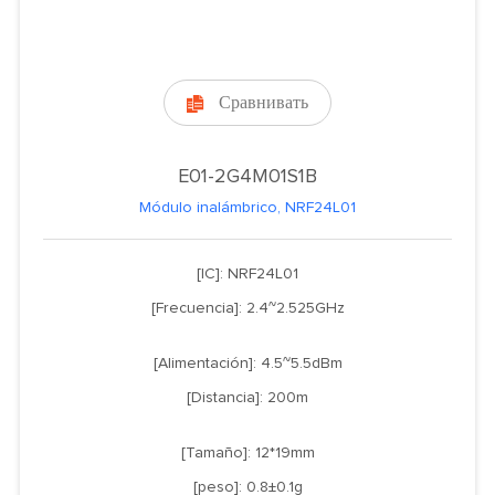
Сравнивать

E01-2G4M01S1B
Módulo inalámbrico, NRF24L01
[IC]: NRF24L01
[Frecuencia]: 2.4~2.525GHz
[Alimentación]: 4.5~5.5dBm
[Distancia]: 200m
[Tamaño]: 12*19mm
[peso]: 0.8±0.1g