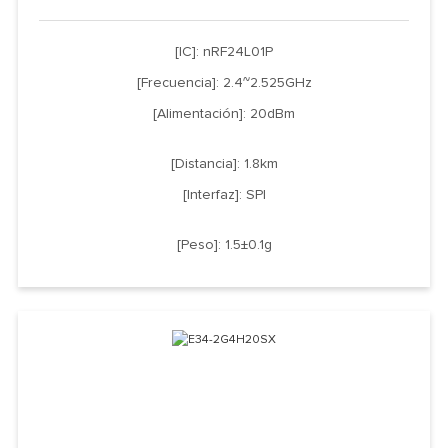
[IC]: nRF24L01P
[Frecuencia]: 2.4~2.525GHz
[Alimentación]: 20dBm
[Distancia]: 1.8km
[Interfaz]: SPI
[Peso]: 1.5±0.1g