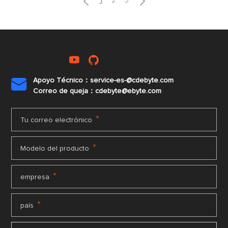


1
2
3
Apoyo Técnico：service-es-@cdebyte.com

Correo de queja：cdebyte@ebyte.com
*
Tu correo electrónico
*
Modelo del producto
*
empresa
*
país