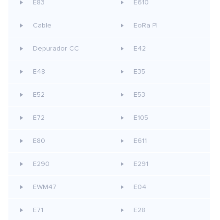
E83
E610
Cable
EoRa PI
Depurador CC
E42
E48
E35
E52
E53
E72
E105
E80
E611
E290
E291
EWM47
E04
E71
E28