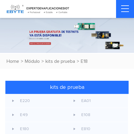
Home
>
Módulo
>
kits de prueba
>
E18
kits de prueba
E220
EA01
E49
E108
E180
E810