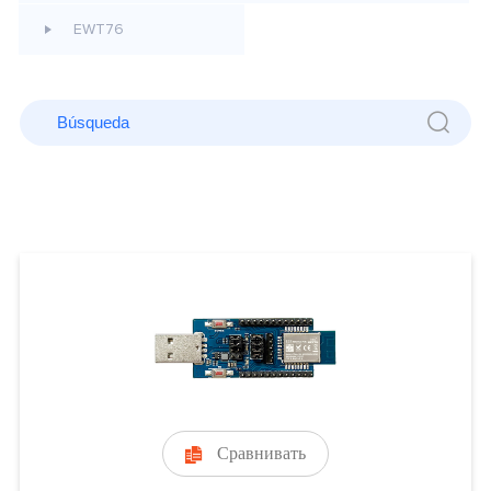
EWT76
Сравнивать
