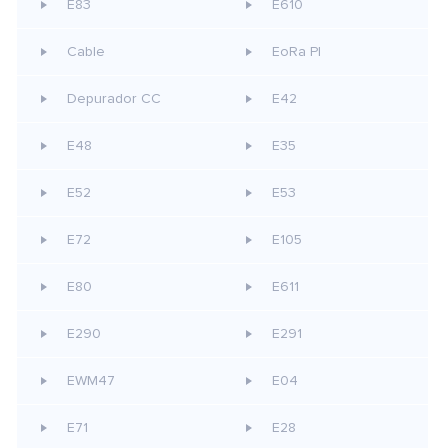
E83
E610
Cable
EoRa PI
Depurador CC
E42
E48
E35
E52
E53
E72
E105
E80
E611
E290
E291
EWM47
E04
E71
E28