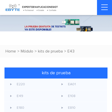
Home
>
Módulo
>
kits de prueba
>
E43
kits de prueba
E220
EA01
E49
E108
E180
E810