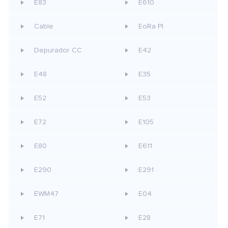
E83
E610
Cable
EoRa PI
Depurador CC
E42
E48
E35
E52
E53
E72
E105
E80
E611
E290
E291
EWM47
E04
E71
E28