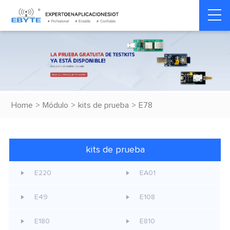
Home
>
Módulo
>
kits de prueba
>
E78
kits de prueba
E220
EA01
E49
E108
E180
E810