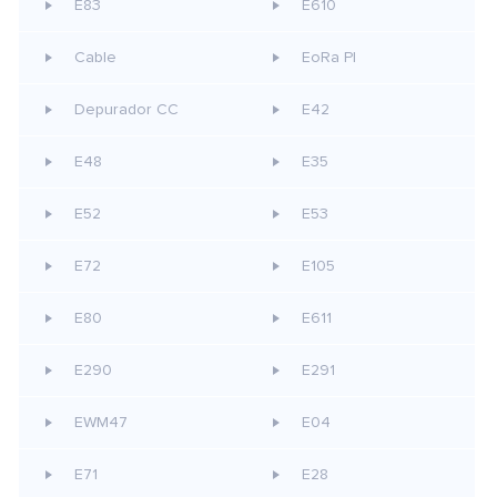
E83
E610
Cable
EoRa PI
Depurador CC
E42
E48
E35
E52
E53
E72
E105
E80
E611
E290
E291
EWM47
E04
E71
E28