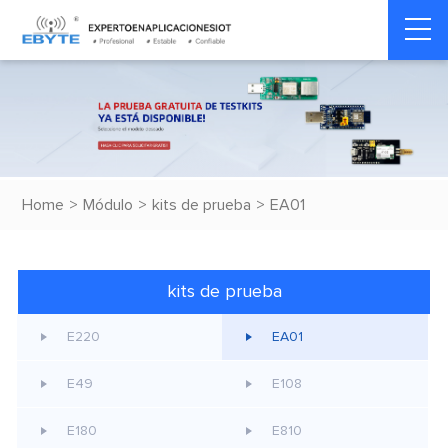
Home
>
Módulo
>
kits de prueba
>
EA01
kits de prueba
E220
EA01
E49
E108
E180
E810