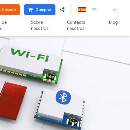

 limitado
Comprar
ES

n de
Sobre
Contacta
Blog
to
nosotros
nosotros