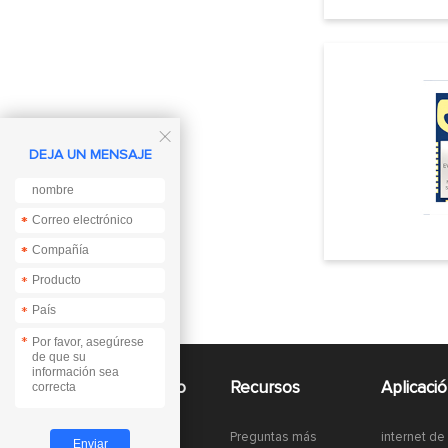

DEJA UN MENSAJE
*
*
*
*
*
*
*
Acceso rapido
Recursos
Aplicaci
Preguntas más
internet de
Módulo LoRa