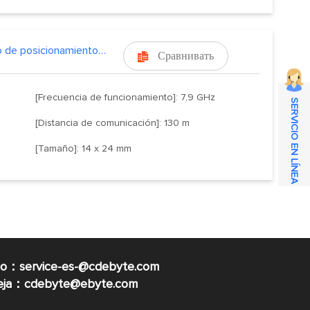
Módulo de posicionamiento y alcance UWB
Сравнивать

[Frecuencia de funcionamiento]: 7,9 GHz
SERVICIO EN LÍNEA
[Distancia de comunicación]: 130 m
[Tamaño]: 14 x 24 mm
co：service-es-@cdebyte.com
ueja：cdebyte@ebyte.com