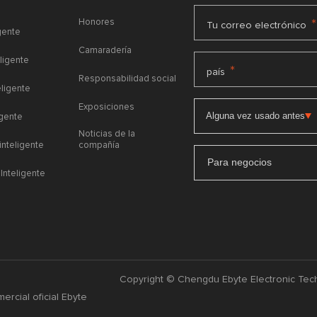
Honores
*
Tu correo electrónico
gente
Camaradería
ligente
*
país
Responsabilidad social
eligente
Exposiciones
igente
Noticias de la
 inteligente
compañía
Para negocios
Inteligente
Copyright © Chengdu Ebyte Electronic Tech
ercial oficial Ebyte