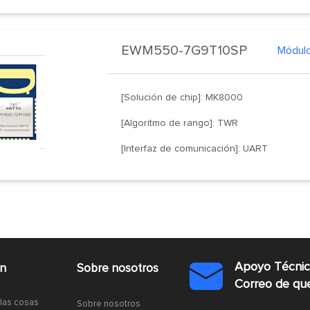
EWM550-7G9T10SP
[Solución de chip]: MK8000
[Algoritmo de rango]: TWR
[Interfaz de comunicación]: UART
Apoyo Técni
ón
Sobre nosotros

Correo de q
 las cosas
Sobre nosotros