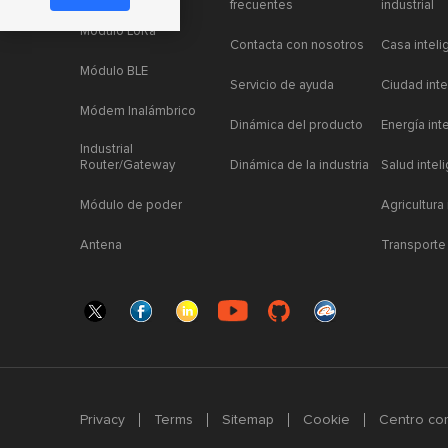
frecuentes
industrial
Módulo LoRa
Contacta con nosotros
Casa inteli
Módulo BLE
Servicio de ayuda
Ciudad inte
Módem Inalámbrico
Dinámica del producto
Energía int
Industrial
Router/Gateway
Dinámica de la industria
Salud intel
Módulo de poder
Agricultura
Antena
Transporte 
Privacy
Terms
Sitemap
Cookie
Centro com