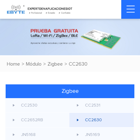
Home
>
Módulo
>
Zigbee
>
CC2630
Zigbee
CC2530
CC2531
CC2652RB
CC2630
JN5168
JN5169