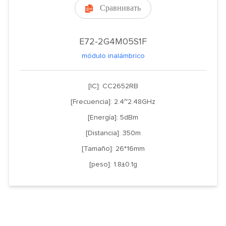
Сравнивать

E72-2G4M05S1F
módulo inalámbrico
[IC]: CC2652RB
[Frecuencia]: 2.4~2.48GHz
[Energía]: 5dBm
[Distancia]: 350m
[Tamaño]: 26*16mm
[peso]: 1.8±0.1g