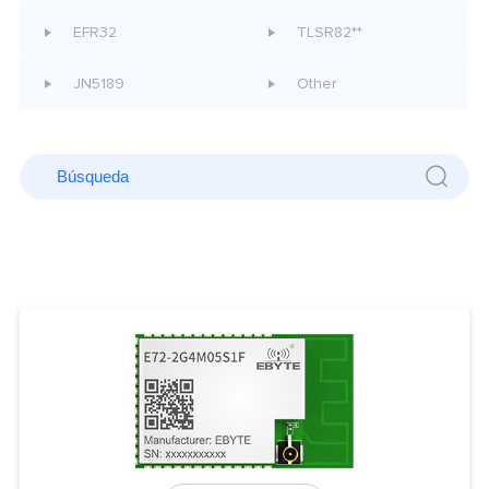
EFR32
TLSR82**
JN5189
Other