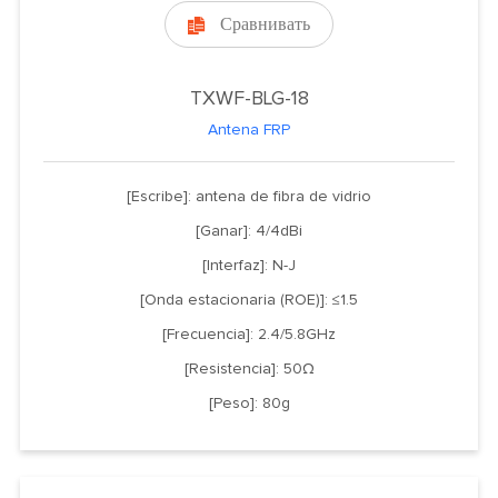
Сравнивать

TXWF-BLG-18
Antena FRP
[Escribe]: antena de fibra de vidrio
[Ganar]: 4/4dBi
[Interfaz]: N-J
[Onda estacionaria (ROE)]: ≤1.5
[Frecuencia]: 2.4/5.8GHz
[Resistencia]: 50Ω
[Peso]: 80g