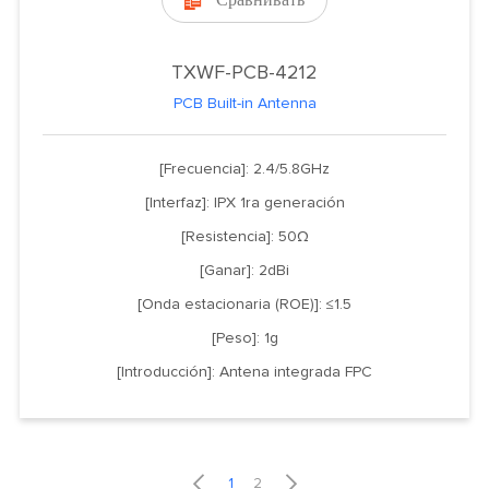
Сравнивать

TXWF-PCB-4212
PCB Built-in Antenna
[Frecuencia]: 2.4/5.8GHz
[Interfaz]: IPX 1ra generación
[Resistencia]: 50Ω
[Ganar]: 2dBi
[Onda estacionaria (ROE)]: ≤1.5
[Peso]: 1g
[Introducción]: Antena integrada FPC


1
2