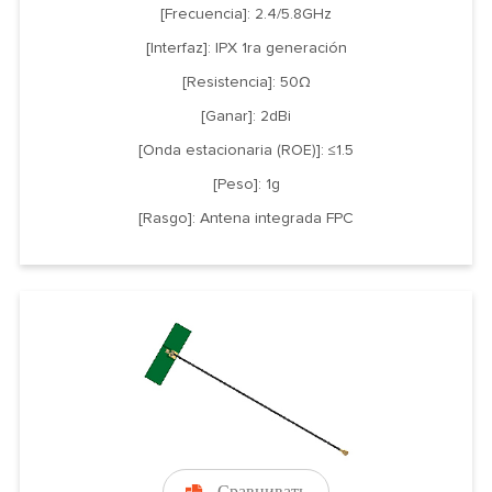
[Frecuencia]: 2.4/5.8GHz
[Interfaz]: IPX 1ra generación
[Resistencia]: 50Ω
[Ganar]: 2dBi
[Onda estacionaria (ROE)]: ≤1.5
[Peso]: 1g
[Rasgo]: Antena integrada FPC