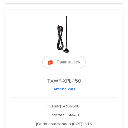
Сравнивать

TXWF-XPL-150
Antena WIFI
[Ganar]: 4dBi/6dBi
[Interfaz]: SMA-J
[Onda estacionaria (ROE)]: ≤1.5