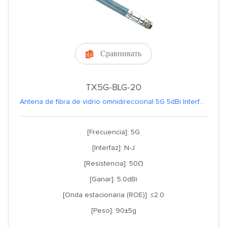
Сравнивать

TX5G-BLG-20
Antena de fibra de vidrio omnidireccional 5G 5dBi Interfaz N-J/N-K Vibrador de cobre puro FRP Polarización vertical IoT
[Frecuencia]: 5G
[Interfaz]: N-J
[Resistencia]: 50Ω
[Ganar]: 5.0dBi
[Onda estacionaria (ROE)]: ≤2.0
[Peso]: 90±5g