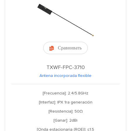
Сравнивать

TXWF-FPC-3710
Antena incorporada flexible
[Frecuencia]: 2.4/5.8GHz
[Interfaz]: IPX 1ra generación
[Resistencia]: 50Ω
[Ganar]: 2dBi
[Onda estacionaria (ROE)]: ≤1.5