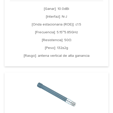
[Ganar]: 10.0dBi
[Interfaz]: N-J
[Onda estacionaria (ROE)]: ≤1.5
[Frecuencia]: 5.15~5.85GHz
[Resistencia]: 50Ω
[Peso]: 132±2g
[Rasgo]: antena vertical de alta ganancia