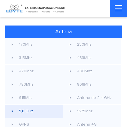
Home
>
Accesorios
>
Antena
>
5,8 GHz
Antena
170Mhz
230Mhz
315Mhz
433Mhz
470Mhz
490Mhz
780Mhz
868Mhz
915Mhz
Antena de 2,4 GHz
5,8 GHz
1575Mhz
GPRS
Antena 4G