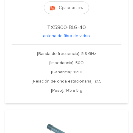
Сравнивать

TX5800-BLG-40
antena de fibra de vidrio
[Banda de frecuencia]: 5,8 GHz
[Impedancia]: 50Ω
[Ganancia]: 11dBi
[Relación de onda estacionaria]: ≤1,5
[Peso]: 145 ± 5 g