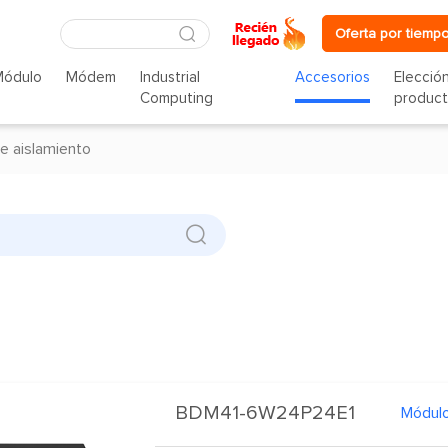
Oferta por tiempo
Módulo
Módem
Industrial
Accesorios
Elecció
Computing
produc
e aislamiento
BDM41-6W24P24E1
Módulo