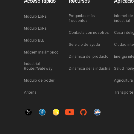
Acceso rapido
Recursos
Aplicaci
Preguntas más
internet de
Módulo LoRa
frecuentes
industrial
Módulo LoRa
Contacta con nosotros
Casa inteli
Módulo BLE
Servicio de ayuda
Ciudad inte
Módem Inalámbrico
Dinámica del producto
Energía int
Industrial
Router/Gateway
Dinámica de la industria
Salud intel
Módulo de poder
Agricultura
Antena
Transporte 