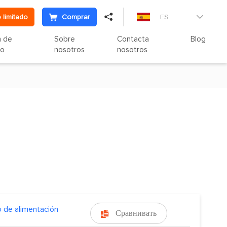

 limitado
Comprar
ES

n de
Sobre
Contacta
Blog
to
nosotros
nosotros
 de alimentación
Сравнивать
