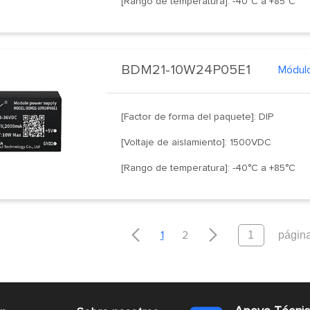
[Rango de temperatura]: -40°C a +85°C
BDM21-10W24P05E1
Módulo
[Factor de forma del paquete]: DIP
[Voltaje de aislamiento]: 1500VDC
[Rango de temperatura]: -40°C a +85°C


1
2