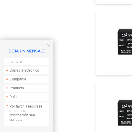

DEJA UN MENSAJE
*
*
*
*
*
*
*