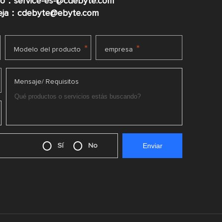
co：service-es-@cdebyte.com
ueja：cdebyte@ebyte.com
*
*
Modelo del producto
empresa
Mensaje/ Requisitos
Sí
No