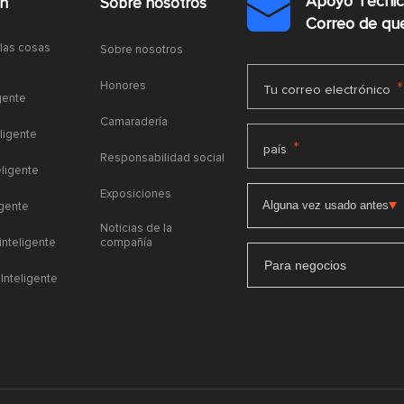
Apoyo Técni
ón
Sobre nosotros

Correo de q
 las cosas
Sobre nosotros
Honores
*
Tu correo electrónico
gente
Camaradería
ligente
*
país
Responsabilidad social
eligente
Exposiciones
igente
Noticias de la
 inteligente
compañía
Para negocios
Inteligente