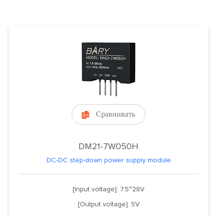
Сравнивать

DM21-7W050H
DC-DC step-down power supply module
[Input voltage]: 7.5~28V
[Output voltage]: 5V