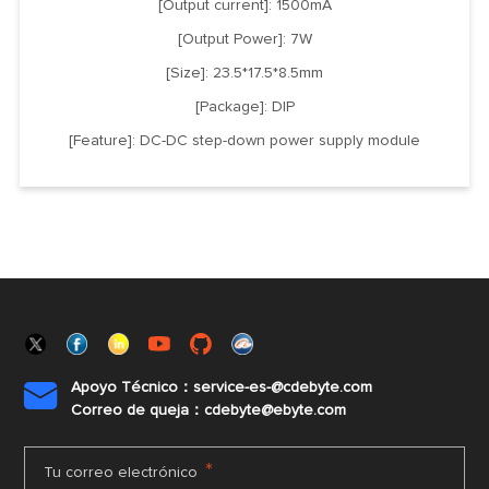
[Output current]: 1500mA
[Output Power]: 7W
[Size]: 23.5*17.5*8.5mm
[Package]: DIP
[Feature]: DC-DC step-down power supply module
Apoyo Técnico：service-es-@cdebyte.com

Correo de queja：cdebyte@ebyte.com
*
Tu correo electrónico