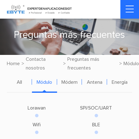
P
r
e
g
u
n
t
a
s
m
á
s
f
r
e
c
u
e
n
t
e
s
Contacta
Preguntas más
Home
>
>
>
Módulo
nosotros
frecuentes
All
Módulo
Módem
Antena
Energía
Lorawan
SPI/SOC/UART
Wifi
BLE