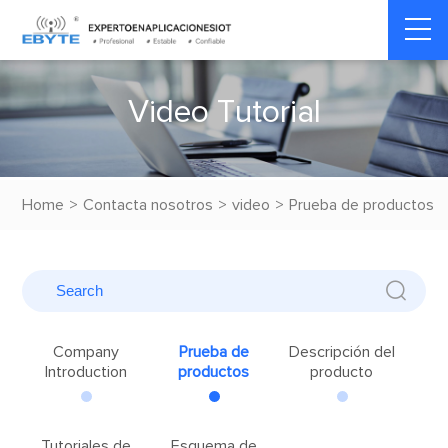
V
i
d
e
o
T
u
t
o
r
i
a
l
Home
>
Contacta nosotros
>
video
>
Prueba de productos
Company
Prueba de
Descripción del
Introduction
productos
producto
Tutoriales de
Esquema de