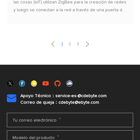
las cosas (IoT) utilizan ZigBee para la creación de redes
y luego se conectan a la red a través de una puerta de
enlace (gateway). Sin embargo, las ventajas de ZigBee
no son obvias y muchas empresas están desarrollando
nuevos módulos para reemplazarlo, como Bluetooth,
WiFi, GPRS/3G/4G, etc. ¿Pueden estos módulos


1
2
3
reemplazar a ZigBee? ¿Cuáles son las ventajas y
desventajas de estos módulos de comunicación?
Apoyo Técnico：service-es-@cdebyte.com

Correo de queja：cdebyte@ebyte.com
*
Tu correo electrónico
*
Modelo del producto