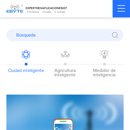
Home
>
Blog
>
Casos de aplicación
>
Ciudad inteligente
Ciudad inteligente
Agricultura
Medidor de
S
Inteligente
inteligencia