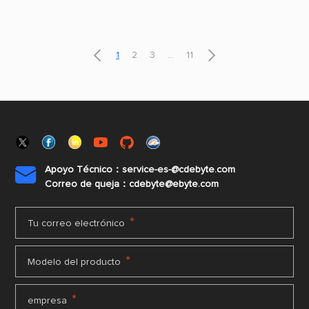
la comunicación en Entornos complejos, en
el requisito de
función de sus necesidades de distancia de
transmisión y Tasa de datos.


1
2
3
...
11
Apoyo Técnico：service-es-@cdebyte.com

Correo de queja：cdebyte@ebyte.com
*
Tu correo electrónico
*
Modelo del producto
*
empresa