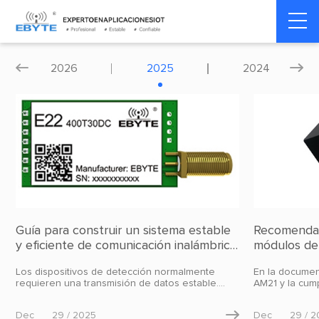
Home
>
Blog
>
Dinámica del producto
2026
2025
2024


Guía para construir un sistema estable
Recomendac
y eficiente de comunicación inalámbrica
módulos de
y fuente de alimentación para
PCBA de con
Los dispositivos de detección normalmente
En la documen
dispositivos de detección
requieren una transmisión de datos estable.
AM21 y la cump
Recomendamos una copia de seguridad de
de entrada, co
modo dual "Wi-Fi + LoRa" o esquema específico
(precisión de 
Dec
29 / 2025

Dec
29 / 
de escenario para garantizar la confiabilidad de
los modelos d