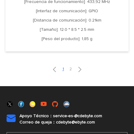
[Frecuencia de funcionamiento]: 433,92 MHz
[Interfaz de comunicación]: GPIO
[Distancia de comunicación]: 0.21km
[Tamaño]: 12.0 * 8.5 * 2.5 mm
[Peso del producto]: 1,85 g


1
2
Apoyo Técnico：service-es-@cdebyte.com

Correo de queja：cdebyte@ebyte.com