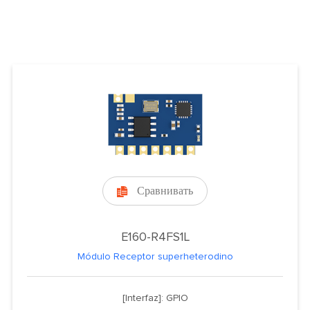
Сравнивать

E160-R4FS1L
Módulo Receptor superheterodino
[Interfaz]: GPIO