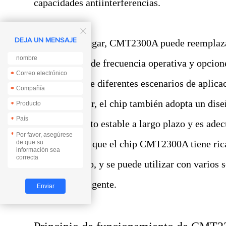
capacidades antiinterferencias.

DEJA UN MENSAJE
En segundo lugar, CMT2300A puede reemplazar
amplio rango de frecuencia operativa y opcione
*
*
necesidades de diferentes escenarios de aplica
*
*
En tercer lugar, el chip también adopta un dis
*
*
funcionamiento estable a largo plazo y es ade
*
importante es que el chip CMT2300A tiene rica
procesamiento, y se puede utilizar con varios 
de datos inteligente.