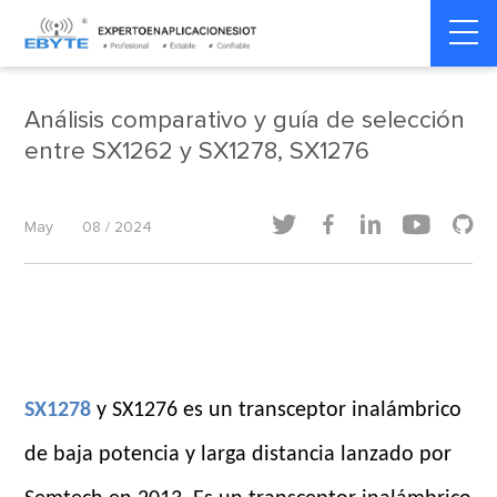
internet de las cosas
internet de las cosas
Home
>
>
industrial
industrial
Análisis comparativo y guía de selección
entre SX1262 y SX1278, SX1276





May
08 / 2024
SX1278
y SX1276 es un transceptor inalámbrico
de baja potencia y larga distancia lanzado por