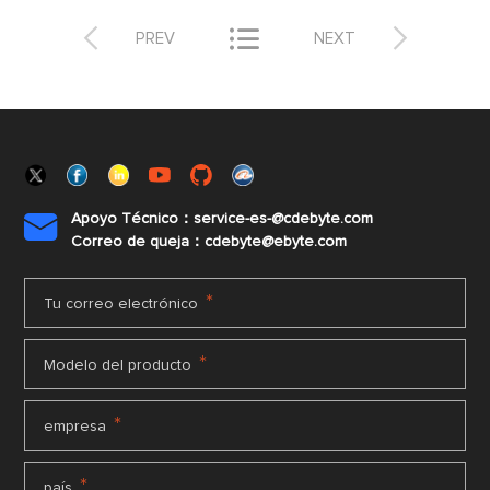



PREV
NEXT
Apoyo Técnico：service-es-@cdebyte.com

Correo de queja：cdebyte@ebyte.com
*
Tu correo electrónico
*
Modelo del producto
*
empresa
*
país