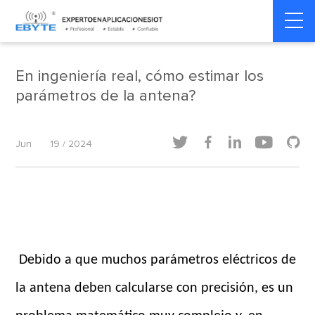
internet de las cosas
internet de las cosas
Home
>
>
industrial
industrial
En ingeniería real, cómo estimar los
parámetros de la antena?





Jun
19 / 2024
Debido a que muchos parámetros eléctricos de
la antena deben calcularse con precisión, es un