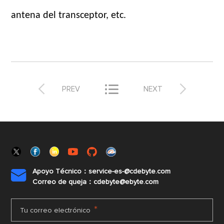
antena del transceptor, etc.



PREV
NEXT
Apoyo Técnico：service-es-@cdebyte.com

Correo de queja：cdebyte@ebyte.com
*
Tu correo electrónico