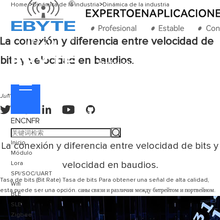
Home
>
Dinámica de la industria
>
Dinámica de la industria
La conexión y diferencia entre velocidad de
bits y velocidad en baudios.
Jul
11 / 2024





EN
CN
FR
Inicio
La conexión y diferencia entre velocidad de bits y
Módulo
velocidad en baudios.
Lora
SPI/SOC/UART
Tasa de bits (Bit Rate) Tasa de bits Para obtener una señal de alta calidad,
Wifi
esta puede ser una opción. саны связи и различия между битрейтом и портвейном.
BLE
SLE
Zigbee