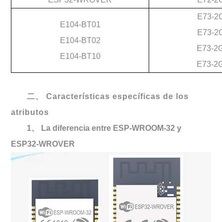
E73-2
E104-BT01
E73-2
E104-BT02
E73-2
E104-BT10
E73-2
二、 Características específicas de los
atributos
1、
La diferencia entre ESP-WROOM-32 y
ESP32-WROVER