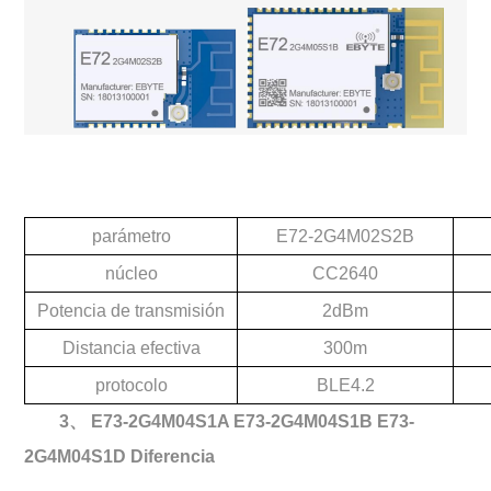
parámetro
E72-2G4M02S2B
núcleo
CC2640
Potencia de transmisión
2dBm
Distancia efectiva
300m
protocolo
BLE4.2
3、
E73-2G4M04S1A E73-2G4M04S1B E73-
2G4M04S1D Diferencia