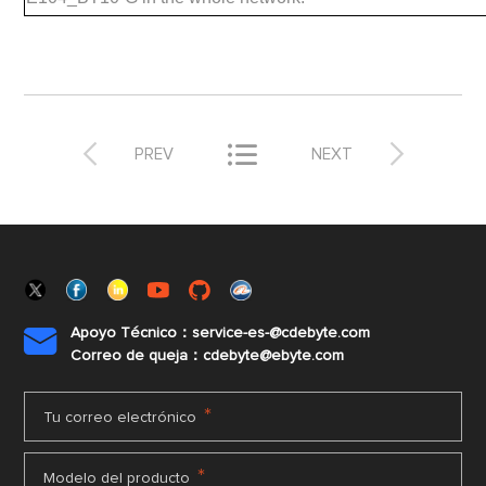



PREV
NEXT
Apoyo Técnico：service-es-@cdebyte.com

Correo de queja：cdebyte@ebyte.com
*
Tu correo electrónico
*
Modelo del producto