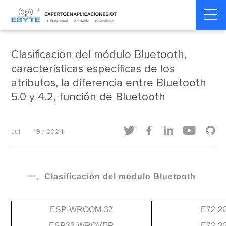
Home
>
Dinámica del producto
>
Dinámica del producto
Clasificación del módulo Bluetooth,
características específicas de los
atributos, la diferencia entre Bluetooth
5.0 y 4.2, función de Bluetooth





Jul
19 / 2024
一、Clasificación del módulo Bluetooth
ESP-WROOM-32
E72-2
ESP32-WROVER
E72-2