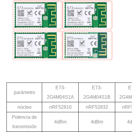
E73-
E73-
E
parámetro
2G4M04S1A
2G4M04S1B
2G4M
núcleo
nRF52810
nRF52832
nRF
Potencia de
4dBm
4dBm
4
transmisión