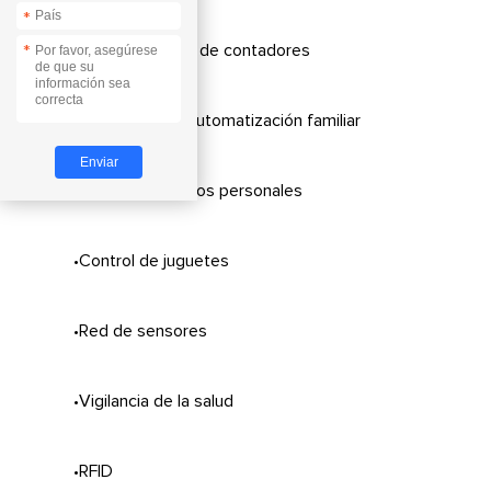
*
•Lectura remota de contadores
*
•Telemetría de automatización familiar
•Registro de datos personales
•Control de juguetes
•Red de sensores
•Vigilancia de la salud
•RFID