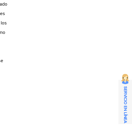
tado
 es
 los
omo
se
SERVICIO EN LÍNEA