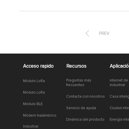

PREV
Acceso rapido
Recursos
Aplicaci
Preguntas más
internet de
Módulo LoRa
frecuentes
industrial
Módulo LoRa
Contacta con nosotros
Casa inteli
Módulo BLE
Servicio de ayuda
Ciudad inte
Módem Inalámbrico
Dinámica del producto
Energía int
Industrial