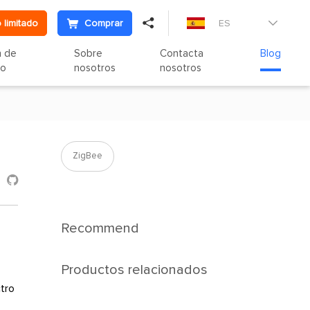

 limitado
Comprar
ES

n de
Sobre
Contacta
Blog
to
nosotros
nosotros
ZigBee

Recommend
Productos relacionados
ctro