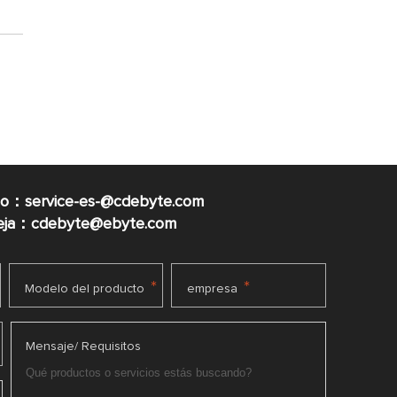
co：service-es-@cdebyte.com
ueja：cdebyte@ebyte.com
*
*
Modelo del producto
empresa
Mensaje/ Requisitos