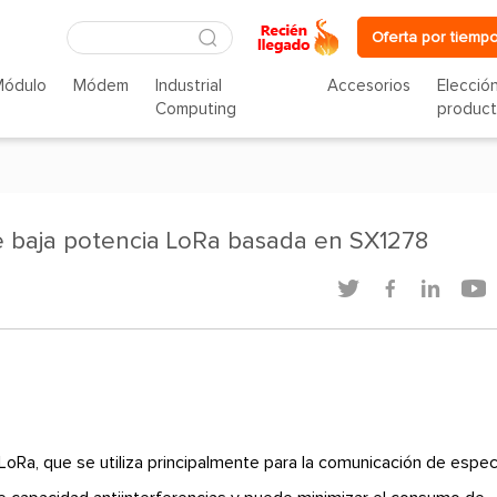
Oferta por tiempo
Módulo
Módem
Industrial
Accesorios
Elecció
Computing
produc
de baja potencia LoRa basada en SX1278




LoRa, que se utiliza principalmente para la comunicación de espe