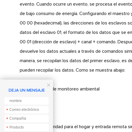
evento. Cuando ocurre un evento, se procesa el evento
de bajo consumo de energía. Configurando el maestro y 
00 00 (hexadecimal), las direcciones de los esclavos s
datos del esclavo 01, el formato de los datos que se e
00 01 (dirección de esclavo) + canal + comando. Despu
devuelve los datos actuales a través de comandos simil
manera, se recopilan los datos del primer esclavo, es d
pueden recopilar los datos. Como se muestra abajo:

3. Aplicaciones de monitoreo ambiental
DEJA UN MENSAJE
•Control remoto
*
*
*
*
•Alarma de seguridad para el hogar y entrada remota sin
*