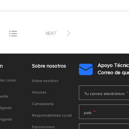


NEXT
Apoyo Técni
ón
Sobre nosotros

Correo de q
 las cosas
Sobre nosotros
Honores
*
Tu correo electrónico
gente
Camaradería
ligente
*
país
Responsabilidad social
eligente
Exposiciones