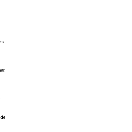
os
ar,
e
 de