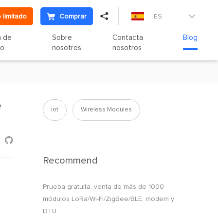

 limitado
Comprar
ES

n de
Sobre
Contacta
Blog
to
nosotros
nosotros
e
iot
Wireless Modules

Recommend
Prueba gratuita, venta de más de 1000
módulos LoRa/Wi-Fi/ZigBee/BLE, modem y
DTU