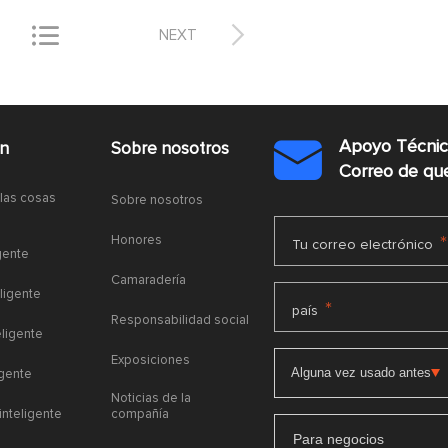


NEXT
Apoyo Técni
ón
Sobre nosotros

Correo de q
 las cosas
Sobre nosotros
Honores
*
Tu correo electrónico
gente
Camaradería
ligente
*
país
Responsabilidad social
eligente
Exposiciones
igente
Noticias de la
 inteligente
compañía
Para negocios