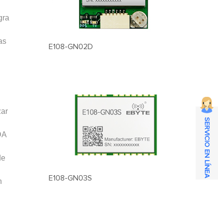
gra
as
E108-GN02D
zar
SERVICIO EN LÍNEA
DA
de
E108-GN03S
n