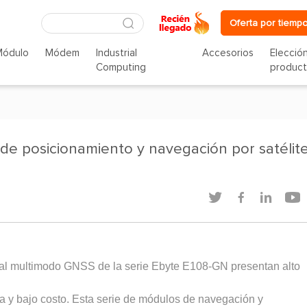
Oferta por tiempo
Módulo
Módem
Industrial
Accesorios
Elecció
Computing
produc
de posicionamiento y navegación por satélit




tal multimodo GNSS de la serie Ebyte E108-GN presentan alto
ía y bajo costo. Esta serie de módulos de navegación y