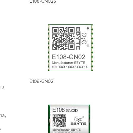
E108-GN02S
e
E108-GN02
na
na,
y