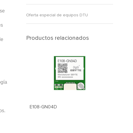
 se
Oferta especial de equipos DTU
es
Productos relacionados
de
ogía
E108-GN04D
os.