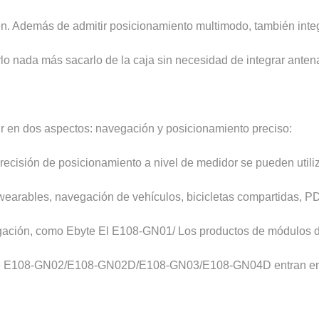
n. Además de admitir posicionamiento multimodo, también inte
lo nada más sacarlo de la caja sin necesidad de integrar anten
dir en dos aspectos: navegación y posicionamiento preciso:
ecisión de posicionamiento a nivel de medidor se pueden utili
wearables, navegación de vehículos, bicicletas compartidas, P
egación, como Ebyte El E108-GN01/ Los productos de módulos 
serie E108-GN02/E108-GN02D/E108-GN03/E108-GN04D entran e