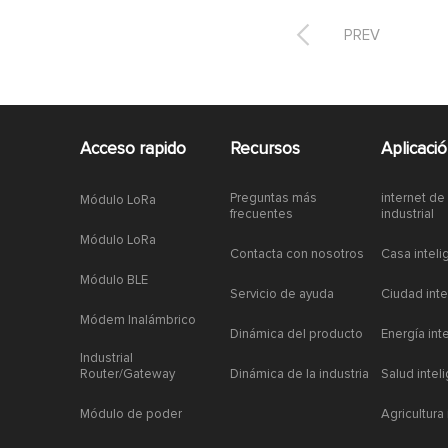

PREV
Acceso rapido
Recursos
Aplicaci
Preguntas más
internet de
Módulo LoRa
frecuentes
industrial
Módulo LoRa
Contacta con nosotros
Casa inteli
Módulo BLE
Servicio de ayuda
Ciudad inte
Módem Inalámbrico
Dinámica del producto
Energía int
Industrial
Router/Gateway
Dinámica de la industria
Salud intel
Módulo de poder
Agricultura