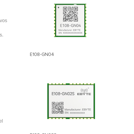
ivos
s.
E108-GN04
el