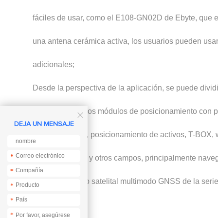
fáciles de usar, como el E108-GN02D de Ebyte, que e
una antena cerámica activa, los usuarios pueden usar
adicionales;
Desde la perspectiva de la aplicación, se puede divi
Generalmente, los módulos de posicionamiento con pr

DEJA UN MENSAJE
en rastreadores, posicionamiento de activos, T-BOX, 
*
*
de policía, OBD y otros campos, principalmente nav
*
*
posicionamiento satelital multimodo GNSS de la 
*
*
esta categoría.
*