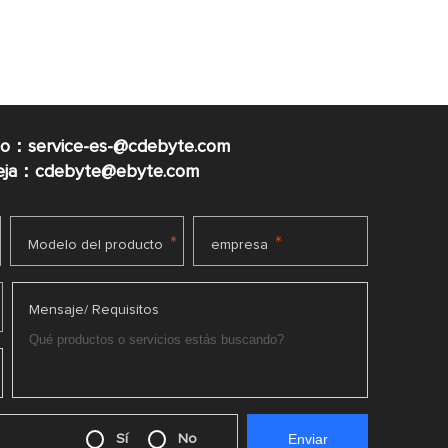
co：service-es-@cdebyte.com
ueja：cdebyte@ebyte.com
*
*
Modelo del producto
empresa
Mensaje/ Requisitos
Sí
No