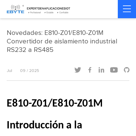
Home
>
Dinámica del producto
>
Dinámica del producto
Novedades: E810-Z01/E810-Z01M
Convertidor de aislamiento industrial
RS232 a RS485





Jul
09 / 2025
E810-Z01/E810-Z01M
Introducción a la