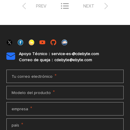



PREV
NEXT
Apoyo Técnico：service-es-@cdebyte.com

Correo de queja：cdebyte@ebyte.com
*
Tu correo electrónico
*
Modelo del producto
*
empresa
*
país