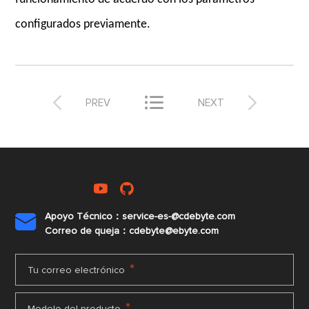
configurados previamente.



PREV
NEXT
Apoyo Técnico：service-es-@cdebyte.com

Correo de queja：cdebyte@ebyte.com
*
Tu correo electrónico
*
Modelo del producto