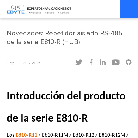
Home
>
Dinámica del producto
>
Dinámica del producto
Novedades: Repetidor aislado RS-485
de la serie E810-R (HUB)





Sep
28 / 2025
Introducción del producto
de la serie E810-R
Los
E810-R11
/ E810-R11M / E810-R12 / E810-R12M /