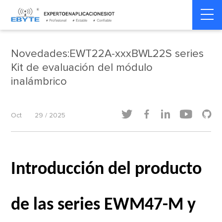
Home
>
Dinámica del producto
>
Dinámica del producto
Novedades:EWT22A-xxxBWL22S series
Kit de evaluación del módulo
inalámbrico





Oct
29 / 2025
Introducción del producto
de las series EWM47-M y