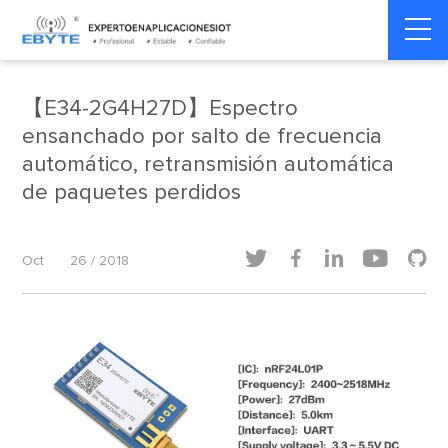
Home
>
Dinámica del producto
>
Dinámica del producto
【E34-2G4H27D】Espectro
ensanchado por salto de frecuencia
automático, retransmisión automática
de paquetes perdidos





Oct
26 / 2018