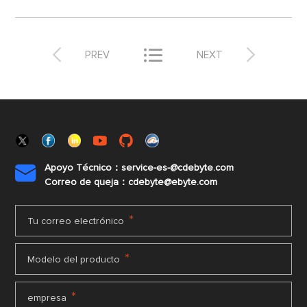



PREV
NEXT
Apoyo Técnico：service-es-@cdebyte.com

Correo de queja：cdebyte@ebyte.com
*
Tu correo electrónico
*
Modelo del producto
*
empresa