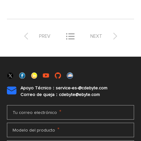



PREV
NEXT
Apoyo Técnico：service-es-@cdebyte.com

Correo de queja：cdebyte@ebyte.com
*
Tu correo electrónico
*
Modelo del producto