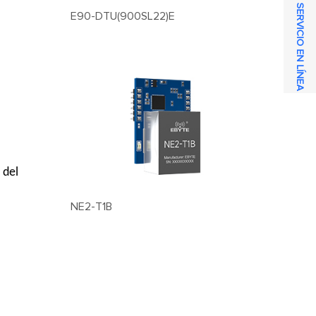
SERVICIO EN LÍNEA
E90-DTU(900SL22)E
 del
NE2-T1B
.