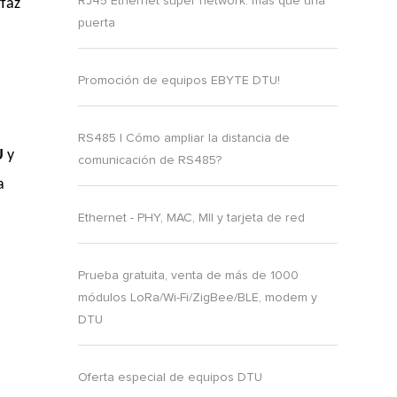
RJ45 Ethernet super network: más que una
rfaz
puerta
Promoción de equipos EBYTE DTU!
RS485 | Cómo ampliar la distancia de
U
y
comunicación de RS485?
a
Ethernet - PHY, MAC, MII y tarjeta de red
Prueba gratuita, venta de más de 1000
módulos LoRa/Wi-Fi/ZigBee/BLE, modem y
DTU
Oferta especial de equipos DTU