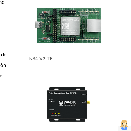
omo
5 de
NS4-V2-TB
ión
el