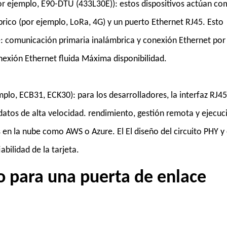
or ejemplo, E90-DTU (433L30E)): estos dispositivos actúan c
rico (por ejemplo, LoRa, 4G) y un puerto Ethernet RJ45. Esto
: comunicación primaria inalámbrica y conexión Ethernet por
onexión Ethernet fluida Máxima disponibilidad.
plo, ECB31, ECK30): para los desarrolladores, la interfaz RJ4
e datos de alta velocidad. rendimiento, gestión remota y ejecuc
n la nube como AWS o Azure. El El diseño del circuito PHY y 
abilidad de la tarjeta.
o para una puerta de enlace