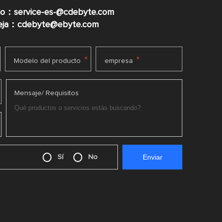
co：service-es-@cdebyte.com
ueja：cdebyte@ebyte.com
*
*
Modelo del producto
empresa
Mensaje/ Requisitos
Sí
No