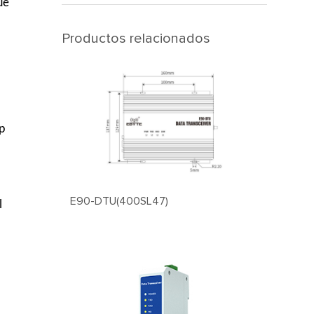
ue
Productos relacionados
p
E90-DTU(400SL47)
l