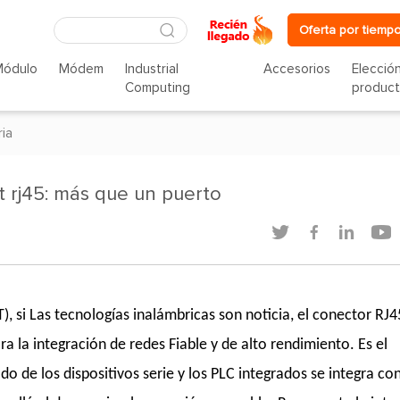
Oferta por tiempo
Módulo
Módem
Industrial
Accesorios
Elecció
Computing
produc
ria
t rj45: más que un puerto




T), si Las tecnologías inalámbricas son noticia, el conector RJ4
ara la integración de redes Fiable y de alto rendimiento. Es el
do de los dispositivos serie y los PLC integrados se integra con