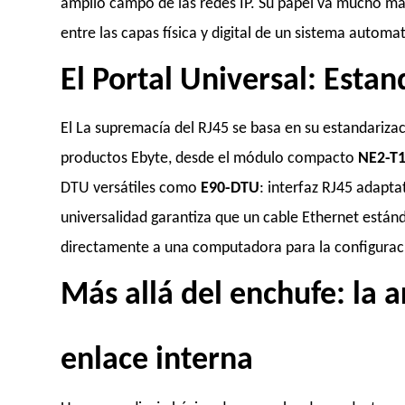
amplio campo de las redes IP. Su papel va mucho más
entre las capas física y digital de un sistema autom
El Portal Universal: Esta
El La supremacía del RJ45 se basa en su estandariza
productos Ebyte, desde el módulo compacto
NE2-T
DTU versátiles como
E90-DTU
: interfaz RJ45 adapt
universalidad garantiza que un cable Ethernet estánd
directamente a una computadora para la configuraci
Más allá del enchufe: la a
enlace interna