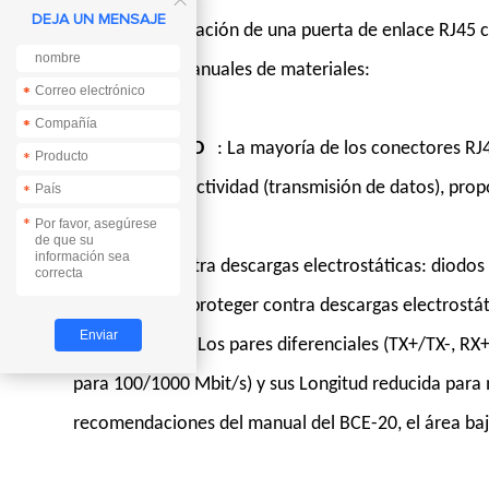

DEJA UN MENSAJE
El la implementación de una puerta de enlace RJ45 co
indica en los manuales de materiales:
*
*
*
*
Indicadores LED
: La mayoría de los conectores RJ
*
establecida) y actividad (transmisión de datos), pro
*
*
diagnóstico.
Protección contra descargas electrostáticas: diodos 
conector para proteger contra descargas electrostá
Diseño (PCB):
Los pares diferenciales (TX+/TX-, R
para 100/1000 Mbit/s) y sus Longitud reducida para 
recomendaciones del manual del BCE-20, el área bajo