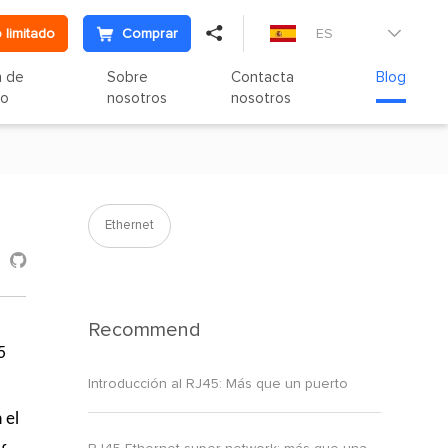

 limitado
Comprar
ES

n de
Sobre
Contacta
Blog
to
nosotros
nosotros
Ethernet

Recommend
5
Introducción al RJ45: Más que un puerto
 el