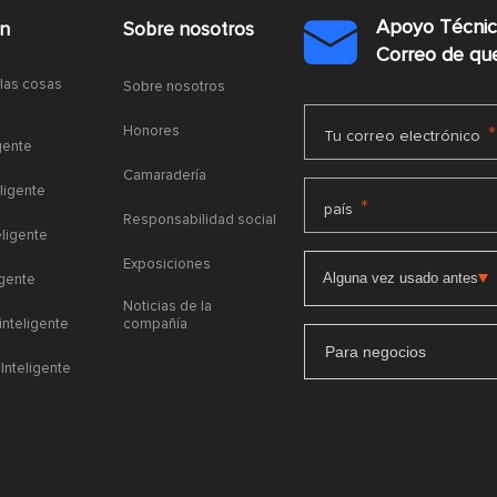
Apoyo Técni
ón
Sobre nosotros

Correo de q
 las cosas
Sobre nosotros
Honores
*
Tu correo electrónico
gente
Camaradería
ligente
*
país
Responsabilidad social
eligente
Exposiciones
igente
Noticias de la
 inteligente
compañía
Para negocios
Inteligente