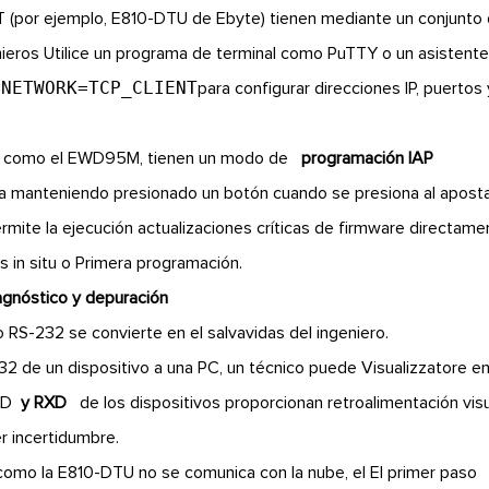
T (por ejemplo, E810-DTU de Ebyte) tienen mediante un conjunto
ieros Utilice un programa de terminal como PuTTY o un asistent
+NETWORK=TCP_CLIENT
para configurar direcciones IP, puertos 
s, como el EWD95M, tienen un modo de
programación IAP
va manteniendo presionado un botón cuando se presiona al apost
mite la ejecución actualizaciones críticas de firmware directame
s in situ o Primera programación.
iagnóstico y depuración
o RS-232 se convierte en el salvavidas del ingeniero.
32 de un dispositivo a una PC, un técnico puede Visualizzatore e
TXD
y RXD
de los dispositivos proporcionan retroalimentación vis
er incertidumbre.
 como la E810-DTU no se comunica con la nube, el El primer paso