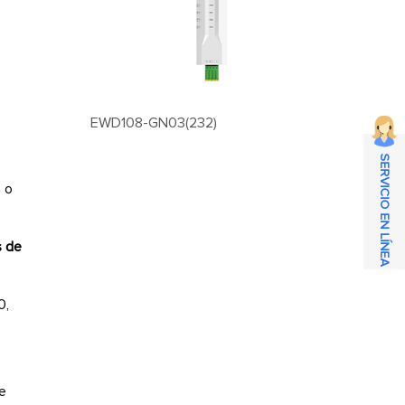
EWD108-GN03(232)
SERVICIO EN LÍNEA
a o
s de
0,
se