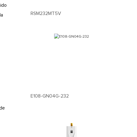
nido
RSM232MT5V
la
E108-GN04G-232
 de