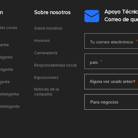
Apoyo Técni
ón
Sobre nosotros

Correo de q
 las cosas
Sobre nosotros
Honores
*
Tu correo electrónico
gente
Camaradería
ligente
*
país
Responsabilidad social
eligente
Exposiciones
igente
Noticias de la
 inteligente
compañía
Para negocios
Inteligente