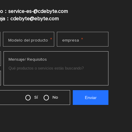
co：service-es-@cdebyte.com
ueja：cdebyte@ebyte.com
*
*
Modelo del producto
empresa
Mensaje/ Requisitos
Sí
No