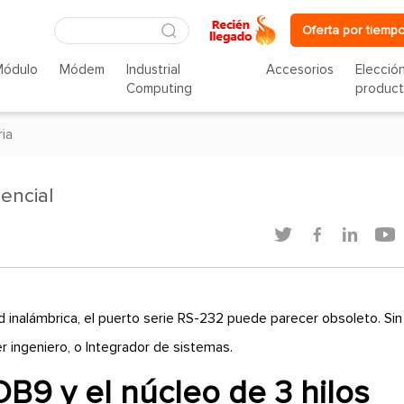
Oferta por tiempo
Módulo
Módem
Industrial
Accesorios
Elecció
Computing
produc
ria
encial




 inalámbrica, el puerto serie RS-232 puede parecer obsoleto. Sin
r ingeniero, o Integrador de sistemas.
DB9 y el núcleo de 3 hilos