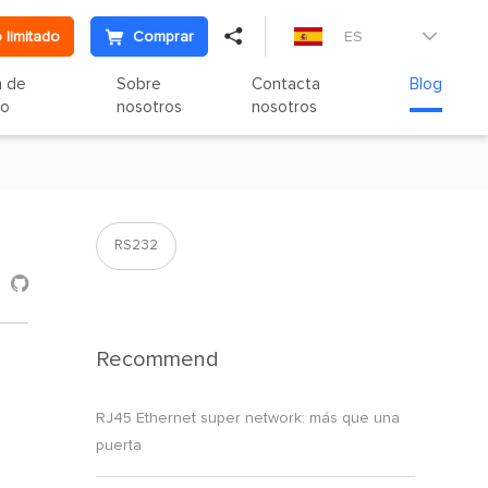

 limitado
Comprar
ES

n de
Sobre
Contacta
Blog
to
nosotros
nosotros
RS232

Recommend
RJ45 Ethernet super network: más que una
puerta