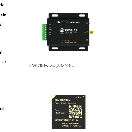
 de
e de
y
ar
nte
EWD181-Z20(232/485)
n
ual