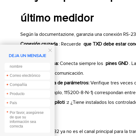
último medidor
Según la documentazione, garanzia una conexión RS-232
Conexión cruzada
: Recuerde
que TXD debe estar co

común.
DEJA UN MENSAJE
Comune di massa:
Conecta siempre los
pines GND
. L
corruzione de la comunicación.
*
*
Correspondencia de parámetros:
Verifique tres veces
*
*
parada
(por ejemplo, 115200-8-N-1) correspondan entre e
*
Installazione dei piloti
:z ¿Tiene instalados los control
*
CP2102)?
*
La interfaz RS-232 ya no es el canal principal para la t