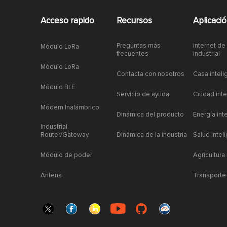
Acceso rapido
Recursos
Aplicaci
Preguntas más
internet de
Módulo LoRa
frecuentes
industrial
Módulo LoRa
Contacta con nosotros
Casa inteli
Módulo BLE
Servicio de ayuda
Ciudad inte
Módem Inalámbrico
Dinámica del producto
Energía int
Industrial
Router/Gateway
Dinámica de la industria
Salud intel
Módulo de poder
Agricultura
Antena
Transporte 