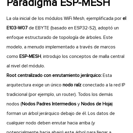
Paradigma ESP-MESH
La ola inicial de los módulos WiFi Mesh, ejemplificada por
el
E103-W07
de EBYTE (basado en ESP32-S2), adoptó un
enfoque estructurado de topología de árboles. Este
modelo, a menudo implementado a través de marcos
como
ESP-MESH
, introdujo los conceptos de malla central
al nivel del módulo.
Root centralizado con enrutamiento jerárquico:
Esta
arquitectura exige un único
nodo raíz
conectado a la red IP
tradicional (por ejemplo, un router). Todos los demás
nodos (
Nodos Padres Intermedios
y
Nodos de Hoja
)
forman un árbol jerárquico debajo de él. Los datos de
cualquier nodo deben enrutar hacia arriba (y
potencialmente hacia abajo) este árbol para llegar a